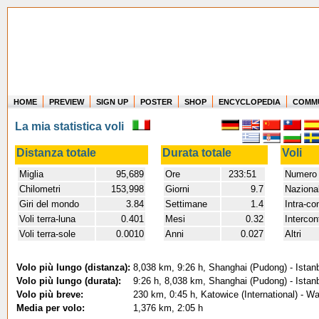
HOME
PREVIEW
SIGN UP
POSTER
SHOP
ENCYCLOPEDIA
COMM
Where in the world have you flown?
La mia statistica voli
How long have you been in the air?
Create your own FlightMemory and see!
Distanza totale
Durata totale
Voli
Miglia
95,689
Ore
233:51
Numero 
Chilometri
153,998
Giorni
9.7
Nazional
Giri del mondo
3.84
Settimane
1.4
Intra-co
Voli terra-luna
0.401
Mesi
0.32
Intercon
Voli terra-sole
0.0010
Anni
0.027
Altri
Volo più lungo (distanza):
8,038 km, 9:26 h, Shanghai (Pudong) - Istanb
Volo più lungo (durata):
9:26 h, 8,038 km, Shanghai (Pudong) - Istanb
Volo più breve:
230 km, 0:45 h, Katowice (International) - W
Media per volo:
1,376 km, 2:05 h