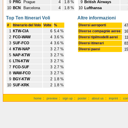
9
PRG
Prague
4
1.8 %
9
British Airways
10
BCN
Barcelona
4
1.8 %
10
Lufthansa
Top Ten Itinerari Voli
Altre informazioni
#
Itinerario del Volo
Volte
%
Diversi aeroporti
4
1
KTW-CIA
6
5.4 %
Diverse compagnie aeree
1
2
FCO-WAW
4
3.6 %
Diversi tipi/modelli aerei
1
3
SUF-FCO
4
3.6 %
Diversi itinerari
8
4
KTW-NAP
3
2.7 %
Diversi paesi
1
5
NAP-KTW
3
2.7 %
6
LTN-KTW
3
2.7 %
7
FCO-SUF
3
2.7 %
8
WAW-FCO
3
2.7 %
9
BGY-KTW
2
1.8 %
10
SUF-KRK
2
1.8 %
home
:
preview
:
sign up
:
poster
:
about us
:
imprint
:
con