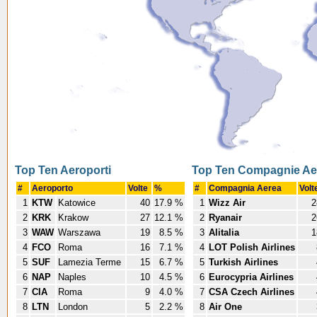
Top Ten Aeroporti
Top Ten Compagnie Ae
#
Aeroporto
Volte
%
#
Compagnia Aerea
Volt
1
KTW
Katowice
40
17.9 %
1
Wizz Air
2
2
KRK
Krakow
27
12.1 %
2
Ryanair
2
3
WAW
Warszawa
19
8.5 %
3
Alitalia
1
4
FCO
Roma
16
7.1 %
4
LOT Polish Airlines
5
SUF
Lamezia Terme
15
6.7 %
5
Turkish Airlines
6
NAP
Naples
10
4.5 %
6
Eurocypria Airlines
7
CIA
Roma
9
4.0 %
7
CSA Czech Airlines
8
LTN
London
5
2.2 %
8
Air One