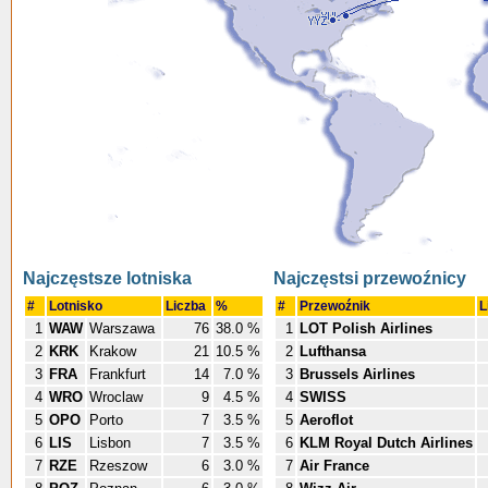
Najczęstsze lotniska
Najczęstsi przewoźnicy
#
Lotnisko
Liczba
%
#
Przewoźnik
L
1
WAW
Warszawa
76
38.0 %
1
LOT Polish Airlines
2
KRK
Krakow
21
10.5 %
2
Lufthansa
3
FRA
Frankfurt
14
7.0 %
3
Brussels Airlines
4
WRO
Wroclaw
9
4.5 %
4
SWISS
5
OPO
Porto
7
3.5 %
5
Aeroflot
6
LIS
Lisbon
7
3.5 %
6
KLM Royal Dutch Airlines
7
RZE
Rzeszow
6
3.0 %
7
Air France