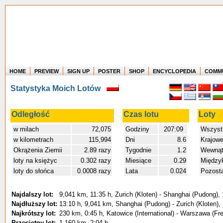
HOME
PREVIEW
SIGN UP
POSTER
SHOP
ENCYCLOPEDIA
COMM
Where in the world have you flown?
Statystyka Moich Lotów
How long have you been in the air?
Create your own FlightMemory and see!
Odległość
Czas lotu
Loty
w milach
72,075
Godziny
207:09
Wszyst
w kilometrach
115,994
Dni
8.6
Krajow
Okrążenia Ziemii
2.89 razy
Tygodnie
1.2
Wewnątr
loty na księżyc
0.302 razy
Miesiące
0.29
Między
loty do słońca
0.0008 razy
Lata
0.024
Pozost
Najdalszy lot:
9,041 km, 11:35 h, Zurich (Kloten) - Shanghai (Pudong),
Najdłuższy lot:
13:10 h, 9,041 km, Shanghai (Pudong) - Zurich (Kloten),
Najkrótszy lot:
230 km, 0:45 h, Katowice (International) - Warszawa (Fr
Przeciętny lot:
1,160 km, 2:04 h