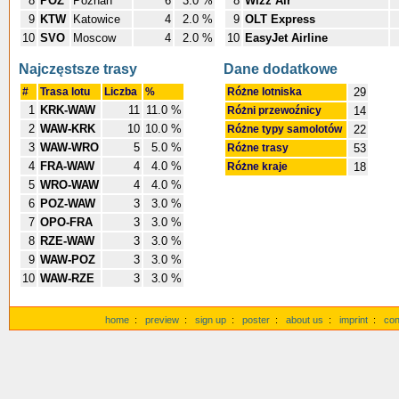
8
POZ
Poznan
6
3.0 %
8
Wizz Air
9
KTW
Katowice
4
2.0 %
9
OLT Express
10
SVO
Moscow
4
2.0 %
10
EasyJet Airline
Najczęstsze trasy
Dane dodatkowe
#
Trasa lotu
Liczba
%
Różne lotniska
29
1
KRK-WAW
11
11.0 %
Różni przewoźnicy
14
2
WAW-KRK
10
10.0 %
Różne typy samolotów
22
3
WAW-WRO
5
5.0 %
Różne trasy
53
4
FRA-WAW
4
4.0 %
Różne kraje
18
5
WRO-WAW
4
4.0 %
6
POZ-WAW
3
3.0 %
7
OPO-FRA
3
3.0 %
8
RZE-WAW
3
3.0 %
9
WAW-POZ
3
3.0 %
10
WAW-RZE
3
3.0 %
home
:
preview
:
sign up
:
poster
:
about us
:
imprint
:
con