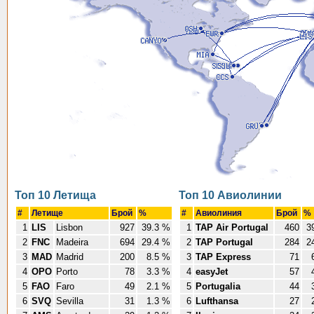
Топ 10 Летища
Топ 10 Авиолинии
#
Летище
Брой
%
#
Авиолиния
Брой
%
1
LIS
Lisbon
927
39.3 %
1
TAP Air Portugal
460
39
2
FNC
Madeira
694
29.4 %
2
TAP Portugal
284
24
3
MAD
Madrid
200
8.5 %
3
TAP Express
71
6
4
OPO
Porto
78
3.3 %
4
easyJet
57
4
5
FAO
Faro
49
2.1 %
5
Portugalia
44
3
6
SVQ
Sevilla
31
1.3 %
6
Lufthansa
27
2