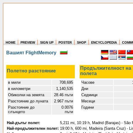
HOME
PREVIEW
SIGN UP
POSTER
SHOP
ENCYCLOPEDIA
COMM
Where in the world have you flown?
Вашият FlightMemory
How long have you been in the air?
Create your own FlightMemory and see!
Продължителност на
Полетно разстояние
полета
в мили
708,695
Часове
1
в километри
1,140,535
Дни
Обиколки на земята
28.46 пъти
Седмици
Разстояние до луната
2.967 пъти
Месеци
Разстояние до
0.0076
Години
слънцето
пъти
Най-дълъг полет:
5,211 mi, 10:19 h, Madrid (Barajas) - São
Най-продължителен полет:
19:00 h, 600 mi, Madeira (Santa Cruz) - Li