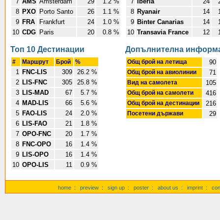
7
AMS
Amsterdam
29
1.2 %
7
Iberia
24
2
8
PXO
Porto Santo
26
1.1 %
8
Ryanair
14
1
9
FRA
Frankfurt
24
1.0 %
9
Binter Canarias
14
1
10
CDG
Paris
20
0.8 %
10
Transavia France
12
1
Топ 10 Дестинации
Допълнителна информ
#
Маршрут
Брой
%
Общ брой на летища
90
1
FNC-LIS
309
26.2 %
Общ брой на авиолинии
71
2
LIS-FNC
305
25.8 %
Вид на самолета
105
3
LIS-MAD
67
5.7 %
Общ брой на самолети
416
4
MAD-LIS
66
5.6 %
Общ брой на дестинации
216
5
FAO-LIS
24
2.0 %
Посетени държави
29
6
LIS-FAO
21
1.8 %
7
OPO-FNC
20
1.7 %
8
FNC-OPO
16
1.4 %
9
LIS-OPO
16
1.4 %
10
OPO-LIS
11
0.9 %
home
:
preview
:
sign up
:
poster
:
about us
:
imprint
:
con