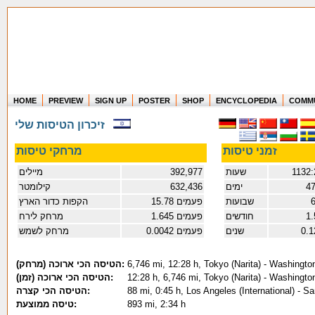
HOME
PREVIEW
SIGN UP
POSTER
SHOP
ENCYCLOPEDIA
COMM
Where in the world have you flown?
זיכרון הטיסות שלי
How long have you been in the air?
Create your own FlightMemory and see!
זמני טיסות
מרחקי טיסות
מיילים
392,977
שעות
1132:
קילומטר
632,436
ימים
47
הקפות כדור הארץ
15.78 פעמים
שבועות
6
מרחק לירח
1.645 פעמים
חודשים
1.
מרחק לשמש
0.0042 פעמים
שנים
0.1
(הטיסה הכי ארוכה (מרחק:
6,746 mi, 12:28 h, Tokyo (Narita) - Washingto
(הטיסה הכי ארוכה (זמן:
12:28 h, 6,746 mi, Tokyo (Narita) - Washingto
הטיסה הכי קצרה:
88 mi, 0:45 h, Los Angeles (International) - S
טיסה ממוצעת:
893 mi, 2:34 h