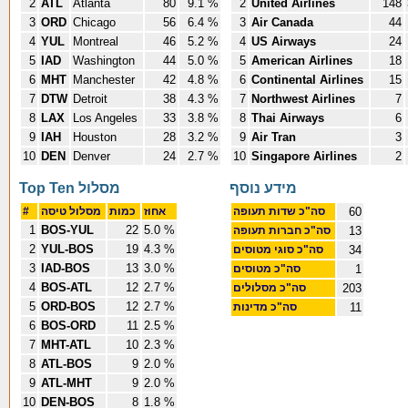
2
ATL
Atlanta
80
9.1 %
2
United Airlines
148
3
ORD
Chicago
56
6.4 %
3
Air Canada
44
4
YUL
Montreal
46
5.2 %
4
US Airways
24
5
IAD
Washington
44
5.0 %
5
American Airlines
18
6
MHT
Manchester
42
4.8 %
6
Continental Airlines
15
7
DTW
Detroit
38
4.3 %
7
Northwest Airlines
7
8
LAX
Los Angeles
33
3.8 %
8
Thai Airways
6
9
IAH
Houston
28
3.2 %
9
Air Tran
3
10
DEN
Denver
24
2.7 %
10
Singapore Airlines
2
מידע נוסף
Top Ten מסלול
#
מסלול טיסה
כמות
אחוז
סה"כ שדות תעופה
60
1
BOS-YUL
22
5.0 %
סה"כ חברות תעופה
13
2
YUL-BOS
19
4.3 %
סה"כ סוגי מטוסים
34
3
IAD-BOS
13
3.0 %
סה"כ מטוסים
1
4
BOS-ATL
12
2.7 %
סה"כ מסלולים
203
5
ORD-BOS
12
2.7 %
סה"כ מדינות
11
6
BOS-ORD
11
2.5 %
7
MHT-ATL
10
2.3 %
8
ATL-BOS
9
2.0 %
9
ATL-MHT
9
2.0 %
10
DEN-BOS
8
1.8 %