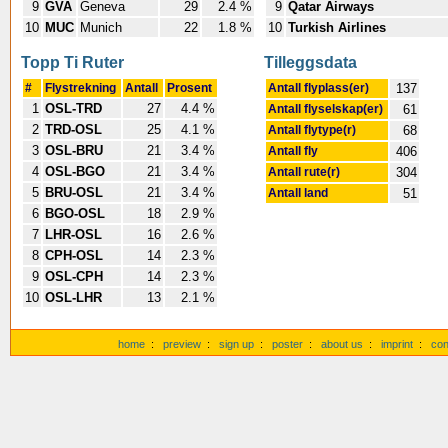
9
GVA
Geneva
29
2.4 %
9
Qatar Airways
10
MUC
Munich
22
1.8 %
10
Turkish Airlines
Topp Ti Ruter
Tilleggsdata
#
Flystrekning
Antall
Prosent
Antall flyplass(er)
137
1
OSL-TRD
27
4.4 %
Antall flyselskap(er)
61
2
TRD-OSL
25
4.1 %
Antall flytype(r)
68
3
OSL-BRU
21
3.4 %
Antall fly
406
4
OSL-BGO
21
3.4 %
Antall rute(r)
304
5
BRU-OSL
21
3.4 %
Antall land
51
6
BGO-OSL
18
2.9 %
7
LHR-OSL
16
2.6 %
8
CPH-OSL
14
2.3 %
9
OSL-CPH
14
2.3 %
10
OSL-LHR
13
2.1 %
home
:
preview
:
sign up
:
poster
:
about us
:
imprint
:
con