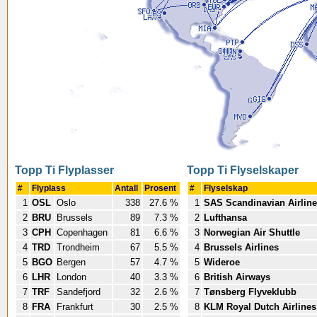
Topp Ti Flyplasser
Topp Ti Flyselskaper
#
Flyplass
Antall
Prosent
#
Flyselskap
1
OSL
Oslo
338
27.6 %
1
SAS Scandinavian Airlin
2
BRU
Brussels
89
7.3 %
2
Lufthansa
3
CPH
Copenhagen
81
6.6 %
3
Norwegian Air Shuttle
4
TRD
Trondheim
67
5.5 %
4
Brussels Airlines
5
BGO
Bergen
57
4.7 %
5
Wideroe
6
LHR
London
40
3.3 %
6
British Airways
7
TRF
Sandefjord
32
2.6 %
7
Tønsberg Flyveklubb
8
FRA
Frankfurt
30
2.5 %
8
KLM Royal Dutch Airlines