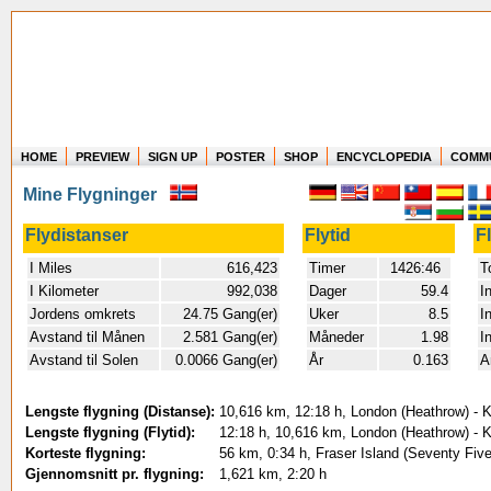
HOME
PREVIEW
SIGN UP
POSTER
SHOP
ENCYCLOPEDIA
COMM
Where in the world have you flown?
Mine Flygninger
How long have you been in the air?
Create your own FlightMemory and see!
Flydistanser
Flytid
F
I Miles
616,423
Timer
1426:46
T
I Kilometer
992,038
Dager
59.4
I
Jordens omkrets
24.75 Gang(er)
Uker
8.5
I
Avstand til Månen
2.581 Gang(er)
Måneder
1.98
I
Avstand til Solen
0.0066 Gang(er)
År
0.163
A
Lengste flygning (Distanse):
10,616 km, 12:18 h, London (Heathrow) - K
Lengste flygning (Flytid):
12:18 h, 10,616 km, London (Heathrow) - K
Korteste flygning:
56 km, 0:34 h, Fraser Island (Seventy Five
Gjennomsnitt pr. flygning:
1,621 km, 2:20 h