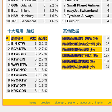
6
NYO
Stockholm
8
2.2 %
6
Malta Air
6
7
GDN
Gdansk
8
2.2 %
7
Small Planet Airlines
4
8
BLL
Billund
8
2.2 %
8
easyJet Switzerland
4
9
HAM
Hamburg
6
1.6 %
9
Tyrolean Airways
4
10
TRF
Sandefjord
6
1.6 %
10
Eurolot
4
十大常用 航线
其他数据
#
67
航线名称
次数
百分比
目前所使用过的飞机场 (间)
1
EIN-KTW
6
3.2 %
23
目前所使用过的航空公司 (家)
2
BGY-KTW
5
2.7 %
22
目前所乘搭过的机型 (种)
3
KTW-BGY
5
2.7 %
127
目前所乘搭过的飞机之 (辆)
4
KTW-EIN
5
2.7 %
137
目前所乘搭过的航线 (条)
5
WAW-KTW
4
2.2 %
24
目前所到访过的国家 (个)
6
KTW-NYO
3
1.6 %
7
KTW-WAW
3
1.6 %
8
NYO-KTW
3
1.6 %
9
KTW-DTM
3
1.6 %
10
KRK-GDN
3
1.6 %
home
:
preview
:
sign up
:
poster
:
about us
:
imprint
:
con