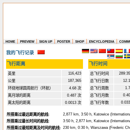
HOME
PREVIEW
SIGN UP
POSTER
SHOP
ENCYCLOPEDIA
COMM
Where in the world have you flown?
我的飞行记录
How long have you been in the air?
Create your own FlightMemory and see!
飞行距离
飞行时间
116,423
289:3
英里
总飞行时间
187,365
12.
公里
总飞行日数
1.
环绕地球圆周航行（环航）
4.68 次
总飞行周数
0.4
离月球的距离
0.487 次
总飞行月数
0.03
离太阳的距离
0.0013 次
总飞行年数
2,877 km, 3:50 h, Katowice (Internation
所搭乘过最远距离的航线:
3:50 h, 2,877 km, Katowice (Internation
所搭乘过最长时间的航线:
230 km, 0:30 h, Warszawa (Frederic Chop
所搭乘过最短距离及时间的航线: