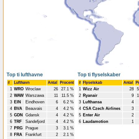
Top ti lufthavne
Top ti flyselskaber
#
Lufthavn
Antal
Procent
#
Flyselskab
Antal
P
1
WRO
Wroclaw
26
27.1 %
1
Wizz Air
28
5
2
WAW
Warszawa
11
11.5 %
2
Ryanair
9
1
3
EIN
Eindhoven
6
6.2 %
3
Lufthansa
4
4
BVA
Beauvais
4
4.2 %
4
CSA Czech Airlines
3
5
GDN
Gdansk
4
4.2 %
5
Enter Air
2
6
TRF
Sandefjord
4
4.2 %
6
Laudamotion
1
7
PRG
Prague
3
3.1 %
8
FRA
Frankfurt
2
2.1 %