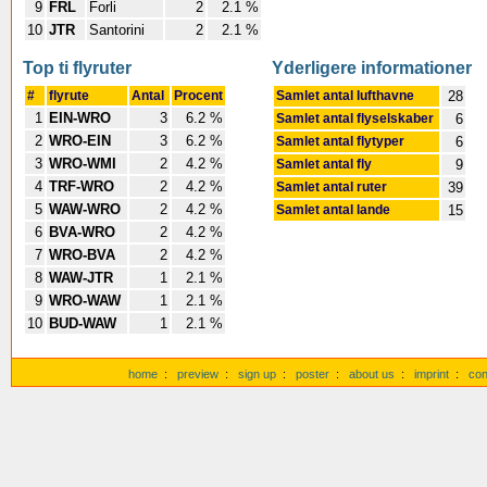
9
FRL
Forli
2
2.1 %
10
JTR
Santorini
2
2.1 %
Top ti flyruter
Yderligere informationer
#
flyrute
Antal
Procent
Samlet antal lufthavne
28
1
EIN-WRO
3
6.2 %
Samlet antal flyselskaber
6
2
WRO-EIN
3
6.2 %
Samlet antal flytyper
6
3
WRO-WMI
2
4.2 %
Samlet antal fly
9
4
TRF-WRO
2
4.2 %
Samlet antal ruter
39
5
WAW-WRO
2
4.2 %
Samlet antal lande
15
6
BVA-WRO
2
4.2 %
7
WRO-BVA
2
4.2 %
8
WAW-JTR
1
2.1 %
9
WRO-WAW
1
2.1 %
10
BUD-WAW
1
2.1 %
home
:
preview
:
sign up
:
poster
:
about us
:
imprint
:
con