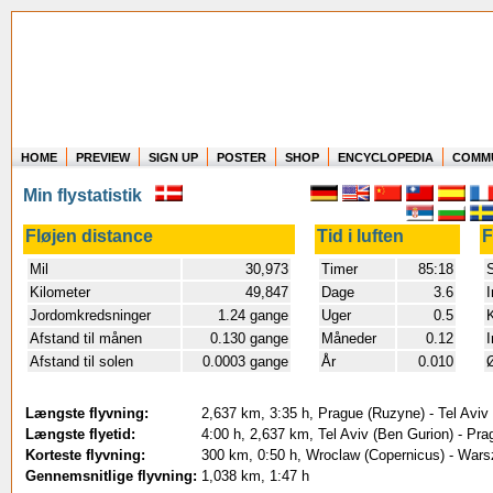
HOME
PREVIEW
SIGN UP
POSTER
SHOP
ENCYCLOPEDIA
COMM
Where in the world have you flown?
Min flystatistik
How long have you been in the air?
Create your own FlightMemory and see!
Fløjen distance
Tid i luften
F
Mil
30,973
Timer
85:18
S
Kilometer
49,847
Dage
3.6
I
Jordomkredsninger
1.24 gange
Uger
0.5
K
Afstand til månen
0.130 gange
Måneder
0.12
I
Afstand til solen
0.0003 gange
År
0.010
Ø
Længste flyvning:
2,637 km, 3:35 h, Prague (Ruzyne) - Tel Aviv
Længste flyetid:
4:00 h, 2,637 km, Tel Aviv (Ben Gurion) - Pr
Korteste flyvning:
300 km, 0:50 h, Wroclaw (Copernicus) - Wars
Gennemsnitlige flyvning:
1,038 km, 1:47 h