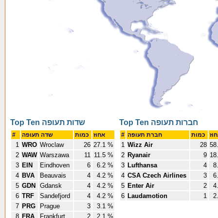
Top Ten חברות תעופה
Top Ten שדות תעופה
#
שדה תעופה
כמות
אחוז
#
חברת תעופה
כמות
1
WRO
Wroclaw
26
27.1 %
1
Wizz Air
28
58
2
WAW
Warszawa
11
11.5 %
2
Ryanair
9
18
3
EIN
Eindhoven
6
6.2 %
3
Lufthansa
4
8
4
BVA
Beauvais
4
4.2 %
4
CSA Czech Airlines
3
6
5
GDN
Gdansk
4
4.2 %
5
Enter Air
2
4
6
TRF
Sandefjord
4
4.2 %
6
Laudamotion
1
2
7
PRG
Prague
3
3.1 %
8
FRA
Frankfurt
2
2.1 %