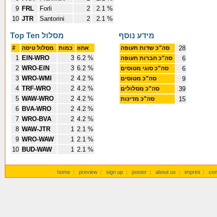
9
FRL
Forli
2
2.1 %
10
JTR
Santorini
2
2.1 %
מידע נוסף
Top Ten מסלול
#
מסלול טיסה
כמות
אחוז
סה"כ שדות תעופה
28
1
EIN-WRO
3
6.2 %
סה"כ חברות תעופה
6
2
WRO-EIN
3
6.2 %
סה"כ סוגי מטוסים
6
3
WRO-WMI
2
4.2 %
סה"כ מטוסים
9
4
TRF-WRO
2
4.2 %
סה"כ מסלולים
39
5
WAW-WRO
2
4.2 %
סה"כ מדינות
15
6
BVA-WRO
2
4.2 %
7
WRO-BVA
2
4.2 %
8
WAW-JTR
1
2.1 %
9
WRO-WAW
1
2.1 %
10
BUD-WAW
1
2.1 %
home
:
preview
:
sign up
:
poster
:
about us
:
imprint
:
con