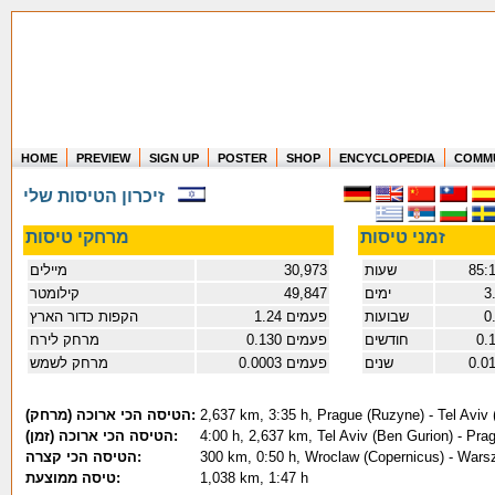
HOME
PREVIEW
SIGN UP
POSTER
SHOP
ENCYCLOPEDIA
COMM
Where in the world have you flown?
זיכרון הטיסות שלי
How long have you been in the air?
Create your own FlightMemory and see!
זמני טיסות
מרחקי טיסות
מיילים
30,973
שעות
85:1
קילומטר
49,847
ימים
3
הקפות כדור הארץ
1.24 פעמים
שבועות
0
מרחק לירח
0.130 פעמים
חודשים
0.
מרחק לשמש
0.0003 פעמים
שנים
0.0
(הטיסה הכי ארוכה (מרחק:
2,637 km, 3:35 h, Prague (Ruzyne) - Tel Aviv
(הטיסה הכי ארוכה (זמן:
4:00 h, 2,637 km, Tel Aviv (Ben Gurion) - Pr
הטיסה הכי קצרה:
300 km, 0:50 h, Wroclaw (Copernicus) - Wars
טיסה ממוצעת:
1,038 km, 1:47 h