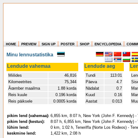
HOME
PREVIEW
SIGN UP
POSTER
SHOP
ENCYCLOPEDIA
COMM
Where in the world have you flown?
Minu lennustatistika
How long have you been in the air?
Create your own FlightMemory and see!
Lendude vahemaa
Lendude aeg
Le
Miilides
46,816
Tundi
113:01
Len
Kilomeetrites
75,344
Päeva
4.7
Sis
Ãœmber maailma
1.88 korda
Nädalat
0.7
Man
Reis kuule
0.196 korda
Kuud
0.16
Man
Reis päiksele
0.0005 korda
Aastat
0.013
Muu
pikim lend (vahemaa):
6,855 km, 8:07 h, New York (John F. Kennedy) -
pikim lend (kestus):
8:07 h, 6,855 km, New York (John F. Kennedy) -
lühim lend:
0 km, 1:02 h, Teneriffa (Norte Los Rodeos) - Ten
keskmine lend:
1,422 km, 2:08 h