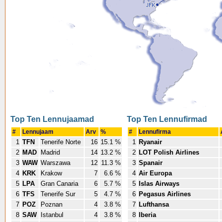
Top Ten Lennujaamad
Top Ten Lennufirmad
#
Lennujaam
Arv
%
#
Lennufirma
1
TFN
Tenerife Norte
16
15.1 %
1
Ryanair
2
MAD
Madrid
14
13.2 %
2
LOT Polish Airlines
3
WAW
Warszawa
12
11.3 %
3
Spanair
4
KRK
Krakow
7
6.6 %
4
Air Europa
5
LPA
Gran Canaria
6
5.7 %
5
Islas Airways
6
TFS
Tenerife Sur
5
4.7 %
6
Pegasus Airlines
7
POZ
Poznan
4
3.8 %
7
Lufthansa
8
SAW
Istanbul
4
3.8 %
8
Iberia