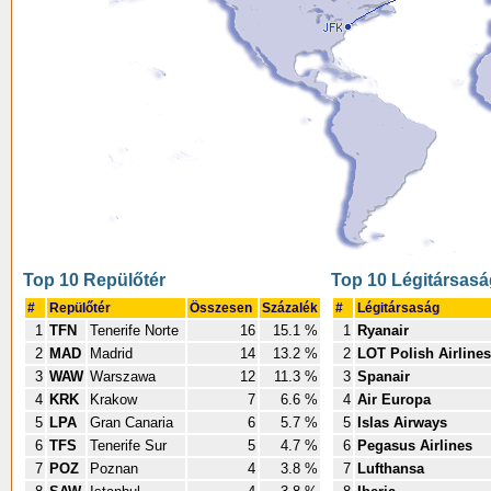
Top 10 Repülőtér
Top 10 Légitársasá
#
Repülőtér
Összesen
Százalék
#
Légitársaság
1
TFN
Tenerife Norte
16
15.1 %
1
Ryanair
2
MAD
Madrid
14
13.2 %
2
LOT Polish Airlines
3
WAW
Warszawa
12
11.3 %
3
Spanair
4
KRK
Krakow
7
6.6 %
4
Air Europa
5
LPA
Gran Canaria
6
5.7 %
5
Islas Airways
6
TFS
Tenerife Sur
5
4.7 %
6
Pegasus Airlines
7
POZ
Poznan
4
3.8 %
7
Lufthansa