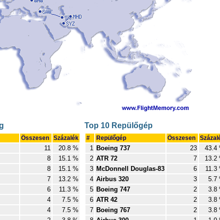
g
Top 10 Repülőgép
Összesen
Százalék
#
Repülőgép
Összesen
Százal
11
20.8 %
1
Boeing 737
23
43.4
8
15.1 %
2
ATR 72
7
13.2
8
15.1 %
3
McDonnell Douglas-83
6
11.3
7
13.2 %
4
Airbus 320
3
5.7
6
11.3 %
5
Boeing 747
2
3.8
4
7.5 %
6
ATR 42
2
3.8
4
7.5 %
7
Boeing 767
2
3.8