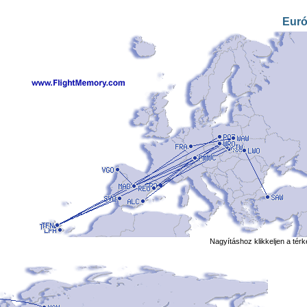
Eur
Nagyításhoz klikkeljen a tér