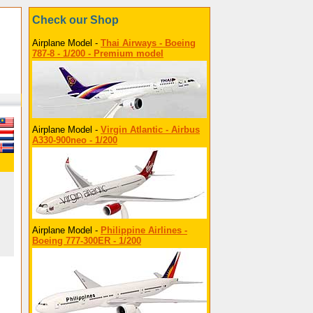
Check our Shop
Airplane Model -
Thai Airways - Boeing
787-8 - 1/200 - Premium model
Airplane Model -
Virgin Atlantic - Airbus
A330-900neo - 1/200
Airplane Model -
Philippine Airlines -
Boeing 777-300ER - 1/200