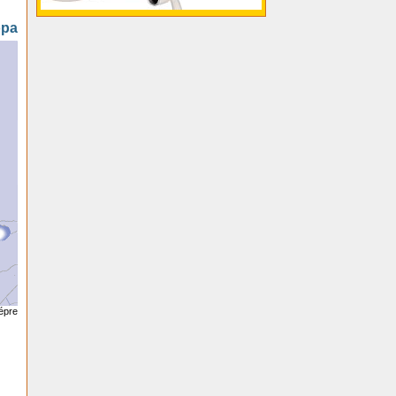
ópa
képre