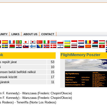
UNITY
LINKS
ABOUT US
CONTACT
ok
FlightMemory Poszter
 repült járat
53
i
10
nsen belüli belföldi nélkül
15
ensek között
17
járatok
11
hn F. Kennedy) - Warszawa (Frederic Chopin/Okecie)
hn F. Kennedy) - Warszawa (Frederic Chopin/Okecie)
os Rodeos) - Teneriffa (Norte Los Rodeos)