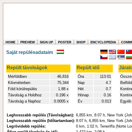
HOME
PREVIEW
SIGN UP
POSTER
SHOP
ENCYCLOPEDIA
COMM
Where in the world have you flown?
Saját repülésadataim
How long have you been in the air?
Create your own FlightMemory and see!
Repült távolságok
Repült idő
Járat
Mérföldben
46,816
Óra
113:01
Összes
Kilométerben
75,344
Nap
4.7
Belföld
Föld körülrepülés
1.88 x
Hét
0.7
Kontine
Távolság a Holdhoz
0.196 x
Hónap
0.16
Kontin
Távolság a Naphoz
0.0005 x
Év
0.013
Egyéb 
Leghosszabb repülés (Távolságban):
6,855 km, 8:07 h, New York (Jo
Leghosszabb repülés (Időtartamban):
8:07 h, 6,855 km, New York (Jo
Legrövidebb repülés:
0 km, 1:02 h, Teneriffa (Norte L
Átlag repült távolság és idő:
1,422 km, 2:08 h