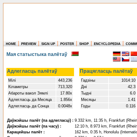
HOME
PREVIEW
SIGN UP
POSTER
SHOP
ENCYCLOPEDIA
COMM
Where in the world have you flown?
Мая статыстыка палётаў
How long have you been in the air?
Create your own FlightMemory and see!
Адлегласць палётаў
Працягласць палётаў
Мілі
443,236
Гадзіны
1014:10
Кіламетры
713,320
Дні
42.3
Абароты вакол Зямлі
17.80x
Тыдні
6.0
Адлегласць да Месяца
1.856x
Месяцы
1.41
Адлегласць да Сонца
0.0048x
Годы
0.116
Даўжэйшы палёт (па адлегласці) :
9.332 km, 11:35 h, Frankfurt (Rhein
Даўжэйшы палёт (па часу) :
12:10 h, 8.973 km, Frankfurt (Rhei
Карацейшы палёт :
162 km, 0:35 h, Honolulu (Internati