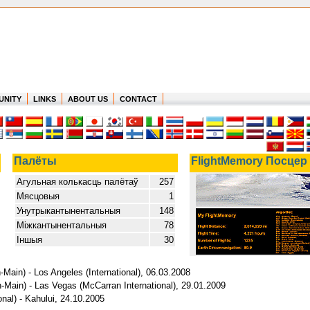
UNITY
LINKS
ABOUT US
CONTACT
Палёты
FlightMemory Посцер
Агульная колькасць палётаў
257
Мясцовыя
1
Унутрыкантынентальныя
148
Міжкантынентальныя
78
Іншыя
30
-Main) - Los Angeles (International), 06.03.2008
n-Main) - Las Vegas (McCarran International), 29.01.2009
onal) - Kahului, 24.10.2005