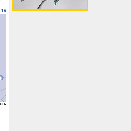
опа
чыць