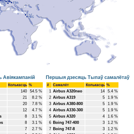
 Авіякампаній
Першыя дзесяць Тыпаў самалётаў
Колькасць
%
#
Самалёт
Колькасць
%
140
54.5 %
1
Airbus A320neo
14
5.4 %
21
8.2 %
2
Airbus A319
5
1.9 %
20
7.8 %
3
Airbus A380-800
5
1.9 %
12
4.7 %
4
Airbus A330-300
5
1.9 %
s
8
3.1 %
5
Airbus A320
4
1.6 %
es
8
3.1 %
6
Boing 747-400
3
1.2 %
7
2.7 %
7
Boing 747-8
3
1.2 %