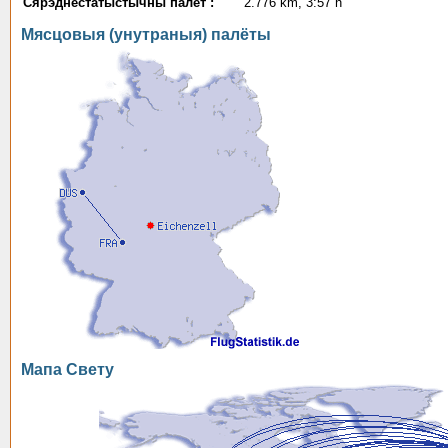
Сярэднестатыстычны палёт :
2.776 km, 3:57 h
Мясцовыя (унутраныя) палёты
Мапа Свету