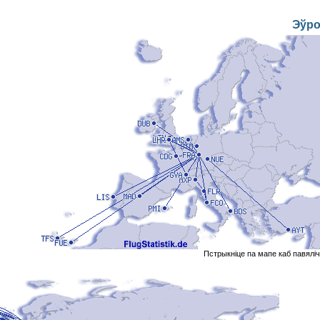
Эўр
Пстрыкніце па мапе каб павялі