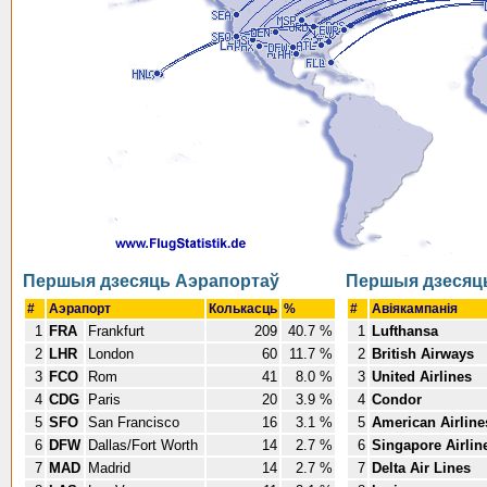
Першыя дзесяць Аэрапортаў
Першыя дзесяць
#
Аэрапорт
Колькасць
%
#
Авіякампанія
1
FRA
Frankfurt
209
40.7 %
1
Lufthansa
2
LHR
London
60
11.7 %
2
British Airways
3
FCO
Rom
41
8.0 %
3
United Airlines
4
CDG
Paris
20
3.9 %
4
Condor
5
SFO
San Francisco
16
3.1 %
5
American Airline
6
DFW
Dallas/Fort Worth
14
2.7 %
6
Singapore Airlin
7
MAD
Madrid
14
2.7 %
7
Delta Air Lines