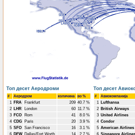
Топ десет Аеродроми
Топ десет Авио
#
Аеродром
количина
во %
#
Авиокомпанија
1
FRA
Frankfurt
209
40.7 %
1
Lufthansa
2
LHR
London
60
11.7 %
2
British Airways
3
FCO
Rom
41
8.0 %
3
United Airlines
4
CDG
Paris
20
3.9 %
4
Condor
5
SFO
San Francisco
16
3.1 %
5
American Airlines
6
DFW
Dallas/Fort Worth
14
2.7 %
6
Singapore Airline