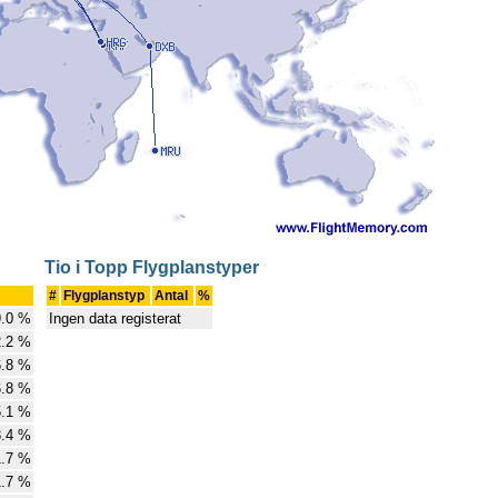
Tio i Topp Flygplanstyper
#
Flygplanstyp
Antal
%
9.0 %
Ingen data registerat
2.2 %
6.8 %
6.8 %
5.1 %
3.4 %
1.7 %
1.7 %