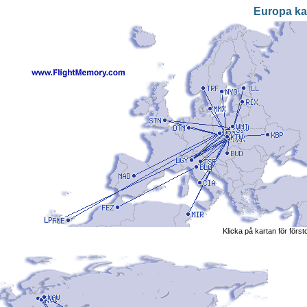
Europa ka
Klicka på kartan för först