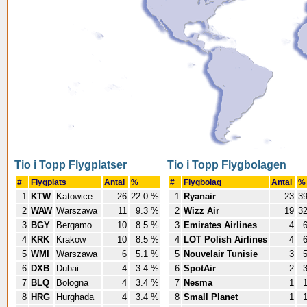
Tio i Topp Flygplatser
Tio i Topp Flygbolagen
#
Flygplats
Antal
%
#
Flygbolag
Antal
%
1
KTW
Katowice
26
22.0 %
1
Ryanair
23
3
2
WAW
Warszawa
11
9.3 %
2
Wizz Air
19
3
3
BGY
Bergamo
10
8.5 %
3
Emirates Airlines
4
4
KRK
Krakow
10
8.5 %
4
LOT Polish Airlines
4
5
WMI
Warszawa
6
5.1 %
5
Nouvelair Tunisie
3
6
DXB
Dubai
4
3.4 %
6
SpotAir
2
7
BLQ
Bologna
4
3.4 %
7
Nesma
1
8
HRG
Hurghada
4
3.4 %
8
Small Planet
1