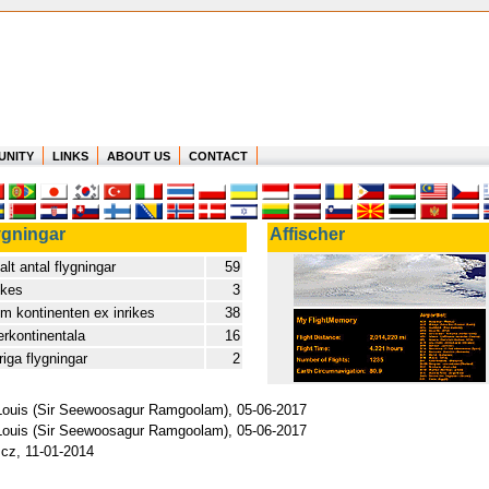
UNITY
LINKS
ABOUT US
CONTACT
ygningar
Affischer
alt antal flygningar
59
ikes
3
om kontinenten ex inrikes
38
erkontinentala
16
iga flygningar
2
rt Louis (Sir Seewoosagur Ramgoolam), 05-06-2017
rt Louis (Sir Seewoosagur Ramgoolam), 05-06-2017
zcz, 11-01-2014