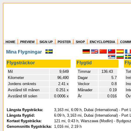
HOME
PREVIEW
SIGN UP
POSTER
SHOP
ENCYCLOPEDIA
COMM
Where in the world have you flown?
Mina Flygningar
How long have you been in the air?
Create your own FlightMemory and see!
Flygsträckor
Flygtid
Fl
Mil
9,649
Timmar
136:43
Tot
Kilometer
96,490
Dagar
5.7
Inr
Jordens omkrets
2.41 x
Veckor
0.8
In
Avstånd till månen
0.251 x
Månader
0.19
Int
Avstånd till solen
0.0006 x
År
0.016
Övr
Längsta flygsträcka:
3,163 mi, 6:09 h, Dubai (International) - Po
Längsta flygtid:
6:09 h, 3,163 mi, Dubai (International) - Po
Kortast flygsträcka:
121 mi, 0:43 h, Warszawa (Modlin) - Bydgos
Genomsnitts flygsträcka:
1,016 mi, 2:19 h