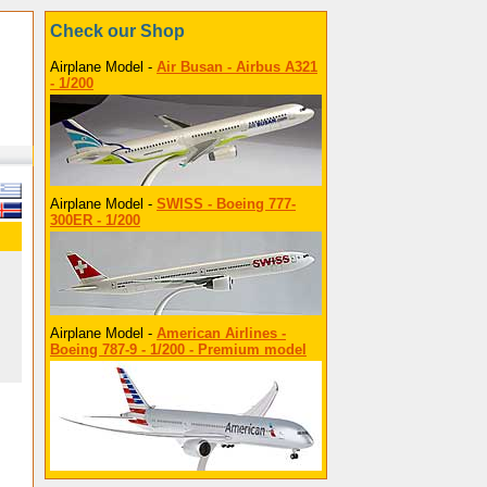
Check our Shop
Airplane Model -
Air Busan - Airbus A321
- 1/200
Airplane Model -
SWISS - Boeing 777-
300ER - 1/200
Airplane Model -
American Airlines -
Boeing 787-9 - 1/200 - Premium model