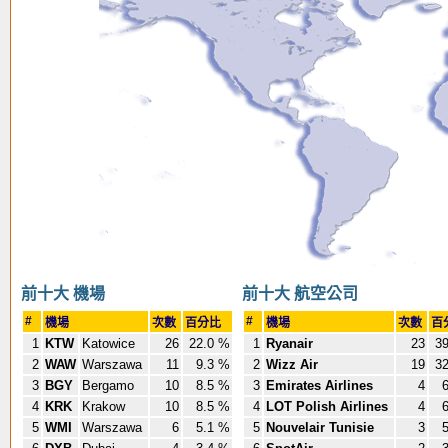
前十大 機場
前十大 航空公司
#
#
機場
次數
百分比
機場
次數
百
1
KTW
Katowice
26
22.0 %
1
Ryanair
23
39
2
WAW
Warszawa
11
9.3 %
2
Wizz Air
19
32
3
BGY
Bergamo
10
8.5 %
3
Emirates Airlines
4
6
4
KRK
Krakow
10
8.5 %
4
LOT Polish Airlines
4
6
5
WMI
Warszawa
6
5.1 %
5
Nouvelair Tunisie
3
5