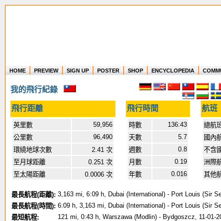
HOME
PREVIEW
SIGN UP
POSTER
SHOP
ENCYCLOPEDIA
COMM
Where in the world have you flown?
我的飛行紀錄
How long have you been in the air?
Create your own FlightMemory and see!
飛行距離
飛行時間
航班
59,956
136:43
英里數
時數
總航
96,490
5.7
公里數
天數
國內
0.8
環繞地球次數
2.41 次
週數
不含
0.19
至月球距離
0.251 次
月數
洲際
0.016
至太陽距離
0.0006 次
年數
其他
3,163 mi, 6:09 h, Dubai (International) - Port Louis (S
最長航程(距離):
6:09 h, 3,163 mi, Dubai (International) - Port Louis (S
最長航程(時間):
121 mi, 0:43 h, Warszawa (Modlin) - Bydgoszcz, 11-01-2
最短航程: