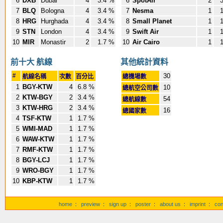
6
DXB
Dubai
4
3.4 %
6
SpotAir
2
3
7
BLQ
Bologna
4
3.4 %
7
Nesma
1
1
8
HRG
Hurghada
4
3.4 %
8
Small Planet
1
1
9
STN
London
4
3.4 %
9
Swift Air
1
1
10
MIR
Monastir
2
1.7 %
10
Air Cairo
1
1
前十大 航線
其他統計資料
#
30
航線名稱
次數
百分比
總機場數
1
BGY-KTW
4
6.8 %
10
總航空公司數
2
KTW-BGY
2
3.4 %
54
總航線數
3
KTW-HRG
2
3.4 %
16
總國家數
4
TSF-KTW
1
1.7 %
5
WMI-MAD
1
1.7 %
6
WAW-KTW
1
1.7 %
7
RMF-KTW
1
1.7 %
8
BGY-LCJ
1
1.7 %
9
WRO-BGY
1
1.7 %
10
KBP-KTW
1
1.7 %
home
:
preview
:
sign up
:
poster
:
about us
:
imprint
:
con