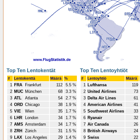
Top Ten Lentokentät
Top Ten Lentoyhtiöt
#
Lentokenttä
Määrä
%
#
Lentoyhtiö
Määrä
1
FRA
Frankfurt
112
5.5 %
1
Lufthansa
119
2
MUC
München
68
3.3 %
2
United Airlines
73
3
ATL
Atlanta
54
2.7 %
3
Delta Air Lines
61
4
ORD
Chicago
38
1.9 %
4
American Airlines
41
5
VIE
Wien
35
1.7 %
5
Southwest Airlines
33
6
LHR
London
34
1.7 %
6
Ryanair
32
7
AMS
Amsterdam
34
1.7 %
7
Air Canada
26
8
ZRH
Zürich
31
1.5 %
8
British Airways
24
9
LAX
Los Angeles
29
1.4 %
9
Swiss
22