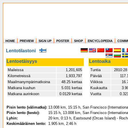
HOME
PREVIEW
SIGN UP
POSTER
SHOP
ENCYCLOPEDIA
COMM
Where in the world have you flown?
Lentotilastoni
How long have you been in the air?
Create your own FlightMemory and see!
Lentoetäisyys
Lentoaika
Maileissa
1,201,605
Tuntia
2810:28
Kilometreissä
1,933,797
Päivää
117.
Maailmanympärimatkoina
48.25 kertaa
Viikkoa
16.
Matkana kuuhun
5.031 kertaa
Kuukautta
3.9
Matkana aurinkoon
0.0129 kertaa
Vuotta
0.32
Pisin lento (välimatka):
13.008 km, 15:15 h, San Francisco (Internationa
Pisin lento (kesto):
15:15 h, 13.008 km, San Francisco (Internationa
Lyhin:
20 km, 0:13 h, Eastsound (Orcas Island) - Roch
Keskimääräinen lento:
1.905 km, 2:46 h