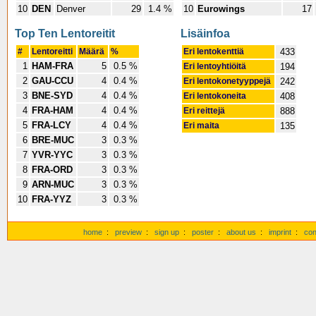
10
DEN
Denver
29
1.4 %
10
Eurowings
17
Top Ten Lentoreitit
Lisäinfoa
#
Lentoreitti
Määrä
%
Eri lentokenttiä
433
1
HAM-FRA
5
0.5 %
Eri lentoyhtiöitä
194
2
GAU-CCU
4
0.4 %
Eri lentokonetyyppejä
242
3
BNE-SYD
4
0.4 %
Eri lentokoneita
408
4
FRA-HAM
4
0.4 %
Eri reittejä
888
5
FRA-LCY
4
0.4 %
Eri maita
135
6
BRE-MUC
3
0.3 %
7
YVR-YYC
3
0.3 %
8
FRA-ORD
3
0.3 %
9
ARN-MUC
3
0.3 %
10
FRA-YYZ
3
0.3 %
home
:
preview
:
sign up
:
poster
:
about us
:
imprint
:
con