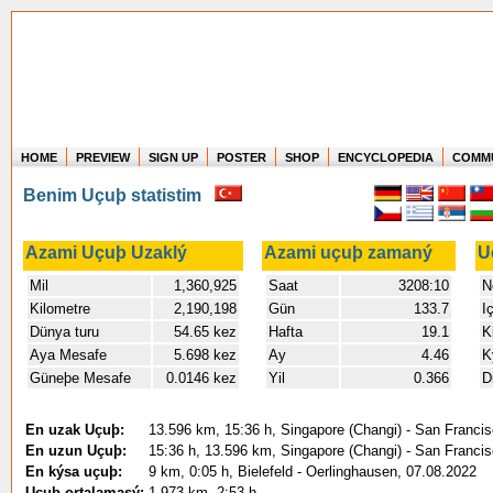
HOME
PREVIEW
SIGN UP
POSTER
SHOP
ENCYCLOPEDIA
COMM
Where in the world have you flown?
Benim Uçuþ statistim
How long have you been in the air?
Create your own FlightMemory and see!
Azami Uçuþ Uzaklý
Azami uçuþ zamaný
U
Mil
1,360,925
Saat
3208:10
N
Kilometre
2,190,198
Gün
133.7
I
Dünya turu
54.65 kez
Hafta
19.1
K
Aya Mesafe
5.698 kez
Ay
4.46
K
Güneþe Mesafe
0.0146 kez
Yil
0.366
D
En uzak Uçuþ:
13.596 km, 15:36 h, Singapore (Changi) - San Francisc
En uzun Uçuþ:
15:36 h, 13.596 km, Singapore (Changi) - San Francisc
En kýsa uçuþ:
9 km, 0:05 h, Bielefeld - Oerlinghausen, 07.08.2022
Uçuþ ortalamasý:
1.973 km, 2:53 h