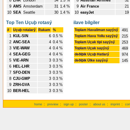
8
LHR
London
34
1.5 %
8
Austrian Airlines
32
9
AMS
Amsterdam
31
1.4 %
9
Air France
21
10
SEA
Seattle
30
1.4 %
10
easyJet
19
Top Ten Uçuþ rotasý
ilave bilgiler
#
Uçuþ rotalarý
Rakam
%
Toplam Havaliman sayýsý
491
1
KUL-SIN
6
0.5 %
Toplam Hava Yollu sayýsý
215
2
ANC-SEA
4
0.4 %
Toplam Uçak tipi sayýsý
253
3
VIE-WAW
4
0.4 %
Toplam Uçak sayýsý
469
4
SEA-GEG
4
0.4 %
deðiþik Uçuþ Hatlarý
974
5
VIE-ARN
3
0.3 %
deðiþik Ülke sayýsý
145
6
HEL-LHR
3
0.3 %
7
SFO-DEN
3
0.3 %
8
CJU-GMP
3
0.3 %
9
ZRH-GVA
3
0.3 %
10
BER-HEL
3
0.3 %
home
:
preview
:
sign up
:
poster
:
about us
:
imprint
:
con