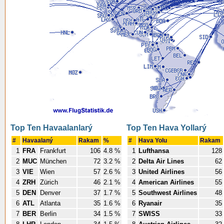
Top Ten Havaalanlarý
Top Ten Hava Yollarý
#
Havaalaný
Rakam
%
#
Hava Yolu
Rakam
1
FRA
Frankfurt
106
4.8 %
1
Lufthansa
128
2
MUC
München
72
3.2 %
2
Delta Air Lines
62
3
VIE
Wien
57
2.6 %
3
United Airlines
56
4
ZRH
Zürich
46
2.1 %
4
American Airlines
55
5
DEN
Denver
37
1.7 %
5
Southwest Airlines
48
6
ATL
Atlanta
35
1.6 %
6
Ryanair
35
7
BER
Berlin
34
1.5 %
7
SWISS
33