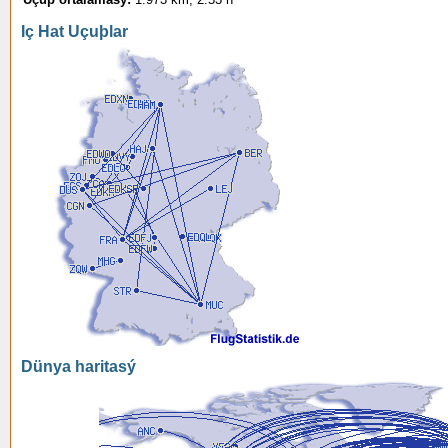
Iç Hat Uçuþlar
Dünya haritasý