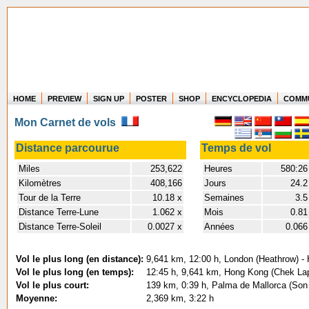
HOME
PREVIEW
SIGN UP
POSTER
SHOP
ENCYCLOPEDIA
COMM
Where in the world have you flown?
Mon Carnet de vols
How long have you been in the air?
Create your own FlightMemory and see!
Distance parcourue
Temps de vol
Miles
253,622
Heures
580:26
Kilomètres
408,166
Jours
24.2
Tour de la Terre
10.18 x
Semaines
3.5
Distance Terre-Lune
1.062 x
Mois
0.81
Distance Terre-Soleil
0.0027 x
Années
0.066
Vol le plus long (en distance):
9,641 km, 12:00 h, London (Heathrow) -
Vol le plus long (en temps):
12:45 h, 9,641 km, Hong Kong (Chek Lap
Vol le plus court:
139 km, 0:39 h, Palma de Mallorca (Son 
Moyenne:
2,369 km, 3:22 h