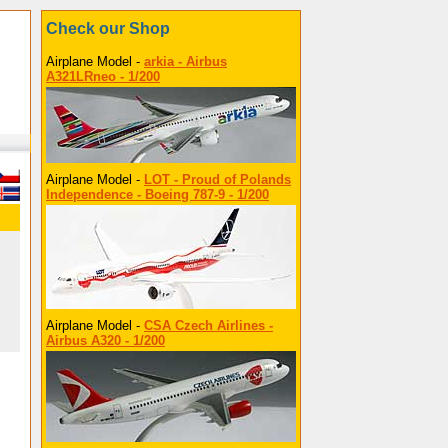
Check our Shop
Airplane Model -
arkia - Airbus
A321LRneo - 1/200
Airplane Model -
LOT - Proud of Polands
Independence - Boeing 787-9 - 1/200
Airplane Model -
CSA Czech Airlines -
Airbus A320 - 1/200