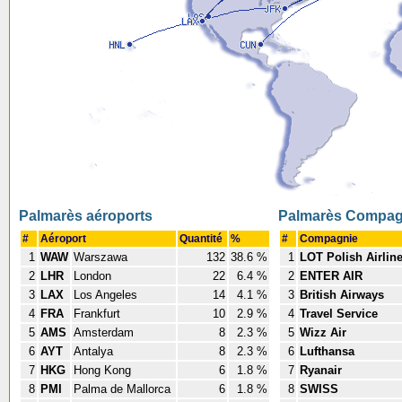
Palmarès aéroports
Palmarès Compag
#
Aéroport
Quantité
%
#
Compagnie
1
WAW
Warszawa
132
38.6 %
1
LOT Polish Airlin
2
LHR
London
22
6.4 %
2
ENTER AIR
3
LAX
Los Angeles
14
4.1 %
3
British Airways
4
FRA
Frankfurt
10
2.9 %
4
Travel Service
5
AMS
Amsterdam
8
2.3 %
5
Wizz Air
6
AYT
Antalya
8
2.3 %
6
Lufthansa
7
HKG
Hong Kong
6
1.8 %
7
Ryanair
8
PMI
Palma de Mallorca
6
1.8 %
8
SWISS