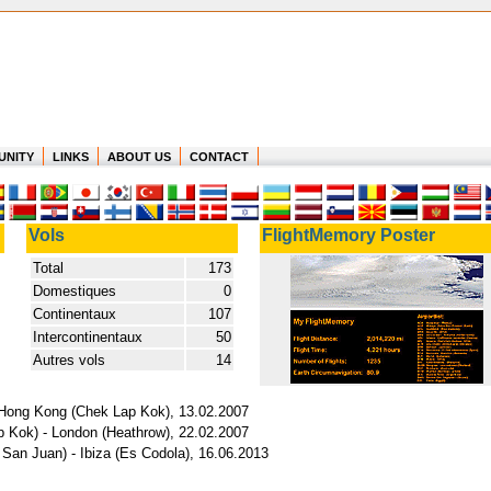
UNITY
LINKS
ABOUT US
CONTACT
Vols
FlightMemory Poster
Total
173
Domestiques
0
Continentaux
107
Intercontinentaux
50
Autres vols
14
 Hong Kong (Chek Lap Kok), 13.02.2007
 Kok) - London (Heathrow), 22.02.2007
San Juan) - Ibiza (Es Codola), 16.06.2013