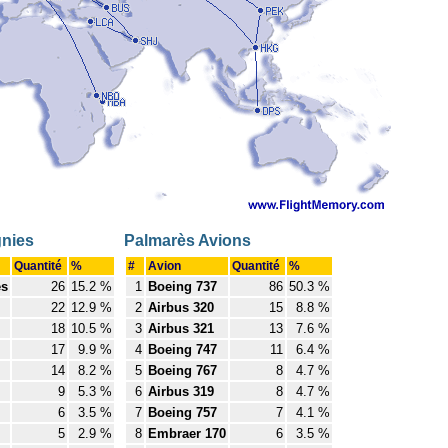
nies
Palmarès Avions
Quantité
%
#
Avion
Quantité
%
es
26
15.2 %
1
Boeing 737
86
50.3 %
22
12.9 %
2
Airbus 320
15
8.8 %
18
10.5 %
3
Airbus 321
13
7.6 %
17
9.9 %
4
Boeing 747
11
6.4 %
14
8.2 %
5
Boeing 767
8
4.7 %
9
5.3 %
6
Airbus 319
8
4.7 %
6
3.5 %
7
Boeing 757
7
4.1 %
5
2.9 %
8
Embraer 170
6
3.5 %