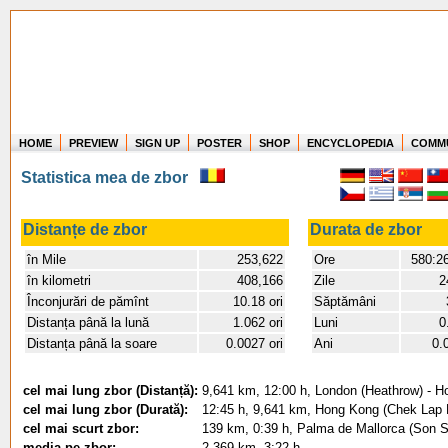
HOME
PREVIEW
SIGN UP
POSTER
SHOP
ENCYCLOPEDIA
COMM
Where in the world have you flown?
Statistica mea de zbor
How long have you been in the air?
Create your own FlightMemory and see!
Distanțe de zbor
Durata de zbor
în Mile
253,622
Ore
580:2
în kilometri
408,166
Zile
2
Înconjurări de pămînt
10.18 ori
Săptămâni
Distanța până la lună
1.062 ori
Luni
0
Distanța până la soare
0.0027 ori
Ani
0.
cel mai lung zbor (Distanță):
9,641 km, 12:00 h, London (Heathrow) - 
cel mai lung zbor (Durată):
12:45 h, 9,641 km, Hong Kong (Chek Lap 
cel mai scurt zbor:
139 km, 0:39 h, Palma de Mallorca (Son S
media pe zbor:
2,369 km, 3:22 h