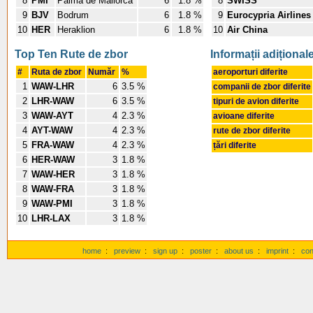
8
PMI
Palma de Mallorca
6
1.8 %
8
SWISS
9
BJV
Bodrum
6
1.8 %
9
Eurocypria Airlines
10
HER
Heraklion
6
1.8 %
10
Air China
Top Ten Rute de zbor
Informații adițional
#
Ruta de zbor
Număr
%
aeroporturi diferite
1
WAW-LHR
6
3.5 %
companii de zbor diferite
2
LHR-WAW
6
3.5 %
tipuri de avion diferite
3
WAW-AYT
4
2.3 %
avioane diferite
4
AYT-WAW
4
2.3 %
rute de zbor diferite
5
FRA-WAW
4
2.3 %
țări diferite
6
HER-WAW
3
1.8 %
7
WAW-HER
3
1.8 %
8
WAW-FRA
3
1.8 %
9
WAW-PMI
3
1.8 %
10
LHR-LAX
3
1.8 %
home
:
preview
:
sign up
:
poster
:
about us
:
imprint
:
con