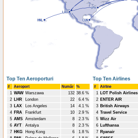
Top Ten Aeroporturi
Top Ten Airlines
#
Aeroport
Număr
%
#
Airline
1
WAW
Warszawa
132
38.6 %
1
LOT Polish Airlines
2
LHR
London
22
6.4 %
2
ENTER AIR
3
LAX
Los Angeles
14
4.1 %
3
British Airways
4
FRA
Frankfurt
10
2.9 %
4
Travel Service
5
AMS
Amsterdam
8
2.3 %
5
Wizz Air
6
AYT
Antalya
8
2.3 %
6
Lufthansa
7
HKG
Hong Kong
6
1.8 %
7
Ryanair