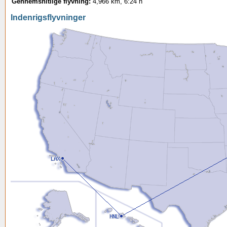
Gennemsnitlige flyvning:
4,966 km, 6:24 h
Indenrigsflyvninger