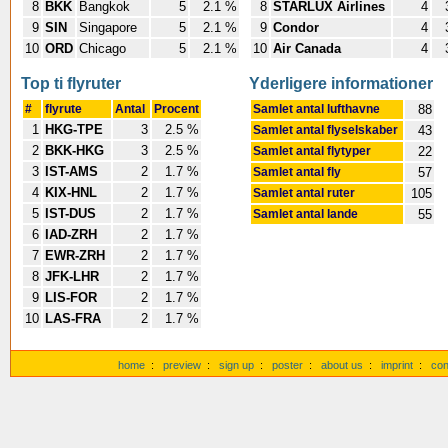
8
BKK
Bangkok
5
2.1 %
8
STARLUX Airlines
4
9
SIN
Singapore
5
2.1 %
9
Condor
4
10
ORD
Chicago
5
2.1 %
10
Air Canada
4
Top ti flyruter
Yderligere informationer
#
flyrute
Antal
Procent
Samlet antal lufthavne
88
1
HKG-TPE
3
2.5 %
Samlet antal flyselskaber
43
2
BKK-HKG
3
2.5 %
Samlet antal flytyper
22
3
IST-AMS
2
1.7 %
Samlet antal fly
57
4
KIX-HNL
2
1.7 %
Samlet antal ruter
105
5
IST-DUS
2
1.7 %
Samlet antal lande
55
6
IAD-ZRH
2
1.7 %
7
EWR-ZRH
2
1.7 %
8
JFK-LHR
2
1.7 %
9
LIS-FOR
2
1.7 %
10
LAS-FRA
2
1.7 %
home
:
preview
:
sign up
:
poster
:
about us
:
imprint
:
con