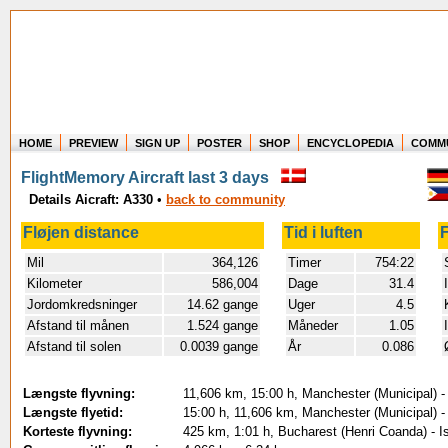
HOME
PREVIEW
SIGN UP
POSTER
SHOP
ENCYCLOPEDIA
COMM
Where in the world have you flown?
FlightMemory Aircraft last 3 days
How long have you been in the air?
Details Aicraft: A330
•
back to community
Create your own FlightMemory and see!
Fløjen distance
Tid i luften
F
Mil
364,126
Timer
754:22
Kilometer
586,004
Dage
31.4
Jordomkredsninger
14.62 gange
Uger
4.5
Afstand til månen
1.524 gange
Måneder
1.05
Afstand til solen
0.0039 gange
År
0.086
Længste flyvning:
11,606 km, 15:00 h, Manchester (Municipal) -
Længste flyetid:
15:00 h, 11,606 km, Manchester (Municipal) -
Korteste flyvning:
425 km, 1:01 h, Bucharest (Henri Coanda) - Is