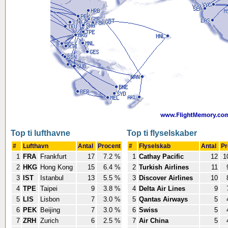
Top ti lufthavne
Top ti flyselskaber
#
Lufthavn
Antal
Procent
#
Flyselskab
Antal
Pr
1
FRA
Frankfurt
17
7.2 %
1
Cathay Pacific
12
1
2
HKG
Hong Kong
15
6.4 %
2
Turkish Airlines
11
3
IST
Istanbul
13
5.5 %
3
Discover Airlines
10
4
TPE
Taipei
9
3.8 %
4
Delta Air Lines
9
5
LIS
Lisbon
7
3.0 %
5
Qantas Airways
5
6
PEK
Beijing
7
3.0 %
6
Swiss
5
7
ZRH
Zurich
6
2.5 %
7
Air China
5