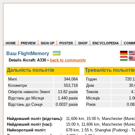
HOME
PREVIEW
SIGN UP
POSTER
SHOP
ENCYCLOPEDIA
COMM
Where in the world have you flown?
Ваш FlightMemory
How long have you been in the air?
Details Aicraft: A330
•
back to community
Create your own FlightMemory and see!
Дальність польотів
Тривалість польотів
Милі
344,064
Годин
720:1
Кілометри
553,718
Днів
30.
Обертів навколо Землі
13.82 разів
Тижнів
4.
Відстань до Місяця
1.440 разів
Місяців
1.0
Відстань до Сонця
0.0037 разів
Років
0.08
Найдовший політ (відстань):
11,606 km, 15:00 h, Manchester (Munici
Найдовший політ (час):
15:00 h, 11,606 km, Manchester (Munici
Найкоротший політ:
678 km, 1:55 h, Shanghai (Pudong) - Ta