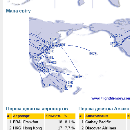
Мапа світу
Перша десятка аеропортів
Перша десятка Авіако
#
Аеропорт
Кількість
%
#
Авіакомпанія
К
1
FRA
Frankfurt
18
8.1 %
1
Cathay Pacific
2
HKG
Hong Kong
17
7.7 %
2
Discover Airlines