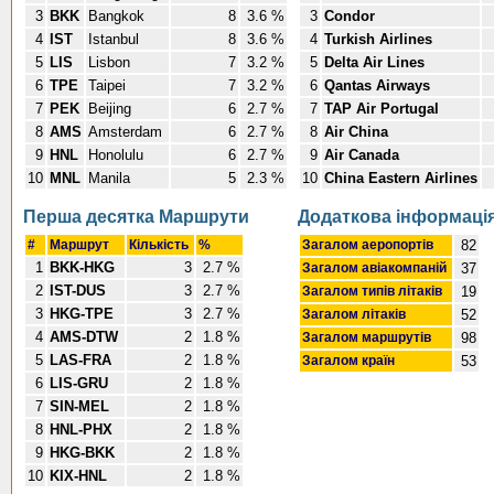
3
BKK
Bangkok
8
3.6 %
3
Condor
4
IST
Istanbul
8
3.6 %
4
Turkish Airlines
5
LIS
Lisbon
7
3.2 %
5
Delta Air Lines
6
TPE
Taipei
7
3.2 %
6
Qantas Airways
7
PEK
Beijing
6
2.7 %
7
TAP Air Portugal
8
AMS
Amsterdam
6
2.7 %
8
Air China
9
HNL
Honolulu
6
2.7 %
9
Air Canada
10
MNL
Manila
5
2.3 %
10
China Eastern Airlines
Перша десятка Маршрути
Додаткова інформаці
#
Маршрут
Кількість
%
Загалом аеропортів
82
1
BKK-HKG
3
2.7 %
Загалом авіакомпаній
37
2
IST-DUS
3
2.7 %
Загалом типів літаків
19
3
HKG-TPE
3
2.7 %
Загалом літаків
52
4
AMS-DTW
2
1.8 %
Загалом маршрутів
98
5
LAS-FRA
2
1.8 %
Загалом країн
53
6
LIS-GRU
2
1.8 %
7
SIN-MEL
2
1.8 %
8
HNL-PHX
2
1.8 %
9
HKG-BKK
2
1.8 %
10
KIX-HNL
2
1.8 %