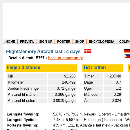
HOME
PREVIEW
SIGN UP
POSTER
SHOP
ENCYCLOPEDIA
COMM
Where in the world have you flown?
FlightMemory Aircraft last 14 days
How long have you been in the air?
Details Aicraft: B757
•
back to community
Create your own FlightMemory and see!
Fløjen distance
Tid i luften
Mil
92,268
Timer
207:40
Kilometer
148,492
Dage
8.7
Jordomkredsninger
3.71 gange
Uger
1.2
Afstand til månen
0.386 gange
Måneder
0.29
Afstand til solen
0.0010 gange
År
0.024
Længste flyvning:
5,876 km, 7:02 h, Newark (Liberty) - Lima (In
Længste flyetid:
7:45 h, 5,587 km, Edinburgh (Turnhouse) - Wa
Korteste flyvning:
435 km, 1:11 h, Atlanta (Hartsfield - Jackson I