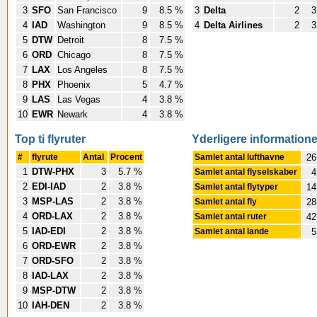
3
SFO
San Francisco
9
8.5 %
3
Delta
2
3
4
IAD
Washington
9
8.5 %
4
Delta Airlines
2
3
5
DTW
Detroit
8
7.5 %
6
ORD
Chicago
8
7.5 %
7
LAX
Los Angeles
8
7.5 %
8
PHX
Phoenix
5
4.7 %
9
LAS
Las Vegas
4
3.8 %
10
EWR
Newark
4
3.8 %
Top ti flyruter
Yderligere informatione
#
flyrute
Antal
Procent
Samlet antal lufthavne
26
1
DTW-PHX
3
5.7 %
Samlet antal flyselskaber
4
2
EDI-IAD
2
3.8 %
Samlet antal flytyper
14
3
MSP-LAS
2
3.8 %
Samlet antal fly
28
4
ORD-LAX
2
3.8 %
Samlet antal ruter
42
5
IAD-EDI
2
3.8 %
Samlet antal lande
5
6
ORD-EWR
2
3.8 %
7
ORD-SFO
2
3.8 %
8
IAD-LAX
2
3.8 %
9
MSP-DTW
2
3.8 %
10
IAH-DEN
2
3.8 %