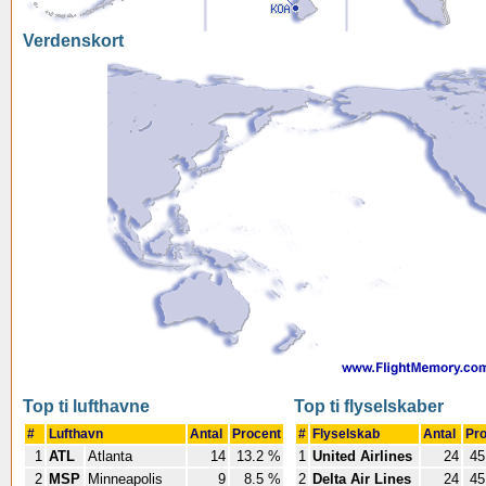
Verdenskort
Top ti lufthavne
Top ti flyselskaber
#
Lufthavn
Antal
Procent
#
Flyselskab
Antal
Pr
1
ATL
Atlanta
14
13.2 %
1
United Airlines
24
45
2
MSP
Minneapolis
9
8.5 %
2
Delta Air Lines
24
45