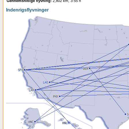
Gennemsnitlige flyvning:
2,802 km, 3:55 h
Indenrigsflyvninger