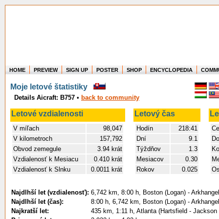
HOME
PREVIEW
SIGN UP
POSTER
SHOP
ENCYCLOPEDIA
COMM
Where in the world have you flown?
Moje letové štatistiky
How long have you been in the air?
Details Aicraft: B757
•
back to community
Create your own FlightMemory and see!
Letové vzdialenosti
Letový čas
Le
V míľach
98,047
Hodín
218:41
Ce
V kilometroch
157,792
Dní
9.1
Do
Obvod zemegule
3.94 krát
Týždňov
1.3
Ko
Vzdialenosť k Mesiacu
0.410 krát
Mesiacov
0.30
Me
Vzdialenosť k Slnku
0.0011 krát
Rokov
0.025
Os
Najdlhší let (vzdialenosť):
6,742 km, 8:00 h, Boston (Logan) - Arkhange
Najdlhší let (čas):
8:00 h, 6,742 km, Boston (Logan) - Arkhange
Najkratší let:
435 km, 1:11 h, Atlanta (Hartsfield - Jackson I