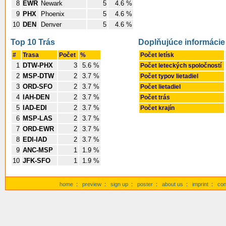
8
EWR
Newark
5
4.6 %
9
PHX
Phoenix
5
4.6 %
10
DEN
Denver
5
4.6 %
Top 10 Trás
Doplňujúce informácie
#
Trasa
Počet
%
Počet letísk
1
DTW-PHX
3
5.6 %
Počet leteckých spoločností
2
MSP-DTW
2
3.7 %
Počet typov lietadiel
3
ORD-SFO
2
3.7 %
Počet lietadiel
4
IAH-DEN
2
3.7 %
Počet trás
5
IAD-EDI
2
3.7 %
Počet krajín
6
MSP-LAS
2
3.7 %
7
ORD-EWR
2
3.7 %
8
EDI-IAD
2
3.7 %
9
ANC-MSP
1
1.9 %
10
JFK-SFO
1
1.9 %
home
:
preview
:
sign up
:
poster
:
about us
:
imprint
:
con