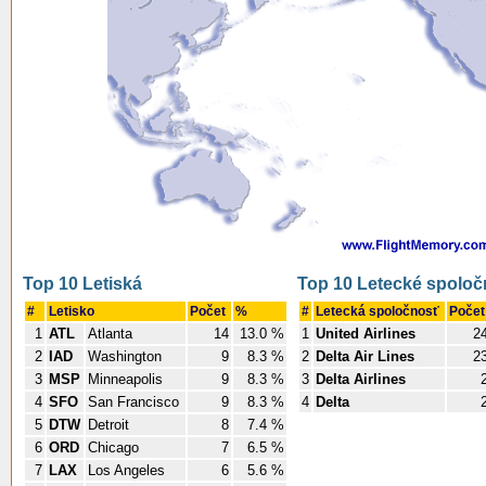
Top 10 Letiská
Top 10 Letecké spoloč
#
Letisko
Počet
%
#
Letecká spoločnosť
Poče
1
ATL
Atlanta
14
13.0 %
1
United Airlines
2
2
IAD
Washington
9
8.3 %
2
Delta Air Lines
2
3
MSP
Minneapolis
9
8.3 %
3
Delta Airlines
4
SFO
San Francisco
9
8.3 %
4
Delta
5
DTW
Detroit
8
7.4 %
6
ORD
Chicago
7
6.5 %
7
LAX
Los Angeles
6
5.6 %