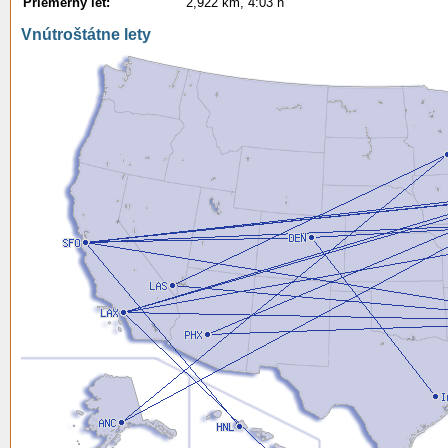
Priemerný let:
2,922 km, 4:03 h
Vnútroštátne lety