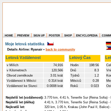
HOME
PREVIEW
SIGN UP
POSTER
SHOP
ENCYCLOPEDIA
COMM
Where in the world have you flown?
Moje letová statistika
How long have you been in the air?
Details Airline: Ryanair
•
back to community
Create your own FlightMemory and see!
Letová Vzdálenost
Letový Čas
Le
v Mílích
74,916
Hodin
198:56
Cel
v Kilometrech
120,566
Dnů
8.3
Vni
Obvod zeměkoule
3.01 krát
Týdnů
1.2
Kon
Vzdálenost k Měsíci
0.314 krát
Měsíců
0.28
Mez
Vzdálenost ke Slunci
0.0008 krát
Roků
0.023
Ost
Nejdelší let (vzdálenost):
3.770 km, 4:41 h, Tenerife Sur (Reina Sofia) -
Nejdelší let (délka):
4:41 h, 3.770 km, Tenerife Sur (Reina Sofia) -
Nejkratší let:
320 km, 1:05 h, Krakau (John Paul II, Balice)