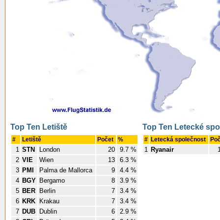
Top Ten Letiště
Top Ten Letecké spo
#
Letiště
Počet
%
#
Letecká společnost
Po
1
STN
London
20
9.7 %
1
Ryanair
2
VIE
Wien
13
6.3 %
3
PMI
Palma de Mallorca
9
4.4 %
4
BGY
Bergamo
8
3.9 %
5
BER
Berlin
7
3.4 %
6
KRK
Krakau
7
3.4 %
7
DUB
Dublin
6
2.9 %