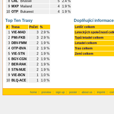
8
CRL
Brüssel
5
2.4 %
9
MXP
Mailand
4
1.9 %
10
OTP
Bukarest
4
1.9 %
Top Ten Trasy
Doplňující informace
#
Trasa
Počet
%
Letišť celkem
1
VIE-MAD
3
2.9 %
Leteckých společností ce
2
PMI-FKB
3
2.9 %
Typů letadel celkem
3
DBV-FMM
2
1.9 %
Letadel celkem
4
OTP-BVA
2
1.9 %
Tras celkem
5
VIE-STN
2
1.9 %
Zemí celkem
6
BGY-CGN
2
1.9 %
7
BER-RAK
2
1.9 %
8
STN-NUE
2
1.9 %
9
VIE-BCN
1
1.0 %
10
BLQ-ACE
1
1.0 %
home
:
preview
:
sign up
:
poster
:
about us
:
imprint
:
con