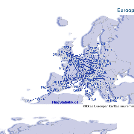
Euroo
Klikkaa Euroopan karttaa suuremm