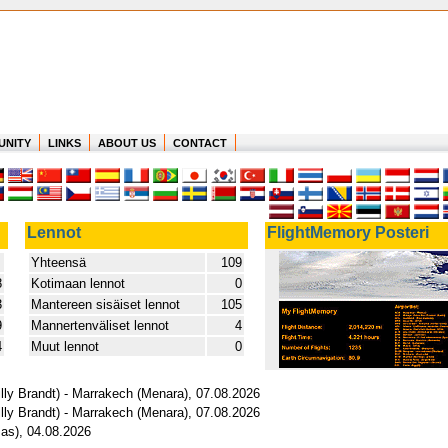
UNITY
LINKS
ABOUT US
CONTACT
Lennot
FlightMemory Posteri
Yhteensä
109
8
Kotimaan lennot
0
3
Mantereen sisäiset lennot
105
9
Mannertenväliset lennot
4
4
Muut lennot
0
illy Brandt) - Marrakech (Menara), 07.08.2026
illy Brandt) - Marrakech (Menara), 07.08.2026
mas), 04.08.2026