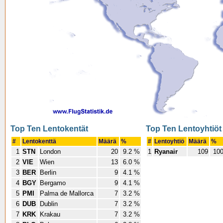
Top Ten Lentokentät
Top Ten Lentoyhtiöt
#
Lentokenttä
Määrä
%
#
Lentoyhtiö
Määrä
%
1
STN
London
20
9.2 %
1
Ryanair
109
100
2
VIE
Wien
13
6.0 %
3
BER
Berlin
9
4.1 %
4
BGY
Bergamo
9
4.1 %
5
PMI
Palma de Mallorca
7
3.2 %
6
DUB
Dublin
7
3.2 %
7
KRK
Krakau
7
3.2 %