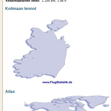
Keskimääräinen lento:
1.155 km, 1:56 h
Kotimaan lennot
Atlas