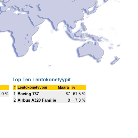
Top Ten Lentokonetyypit
#
Lentokonetyyppi
Määrä
%
.0 %
1
Boeing 737
67
61.5 %
2
Airbus A320 Familie
8
7.3 %