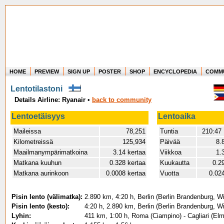
HOME
PREVIEW
SIGN UP
POSTER
SHOP
ENCYCLOPEDIA
COMM
Where in the world have you flown?
Lentotilastoni
How long have you been in the air?
Details Airline: Ryanair
•
back to community
Create your own FlightMemory and see!
Lentoetäisyys
Lentoaika
Maileissa
78,251
Tuntia
210:47
Kilometreissä
125,934
Päivää
8.
Maailmanympärimatkoina
3.14 kertaa
Viikkoa
1.
Matkana kuuhun
0.328 kertaa
Kuukautta
0.2
Matkana aurinkoon
0.0008 kertaa
Vuotta
0.02
Pisin lento (välimatka):
2.890 km, 4:20 h, Berlin (Berlin Brandenburg, W
Pisin lento (kesto):
4:20 h, 2.890 km, Berlin (Berlin Brandenburg, W
Lyhin:
411 km, 1:00 h, Roma (Ciampino) - Cagliari (El