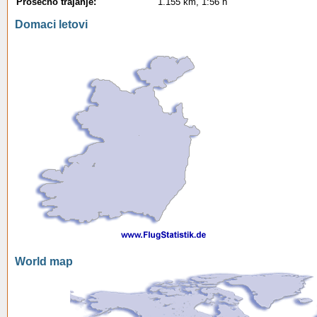
Prosecno trajanje:
1.155 km, 1:56 h
Domaci letovi
World map