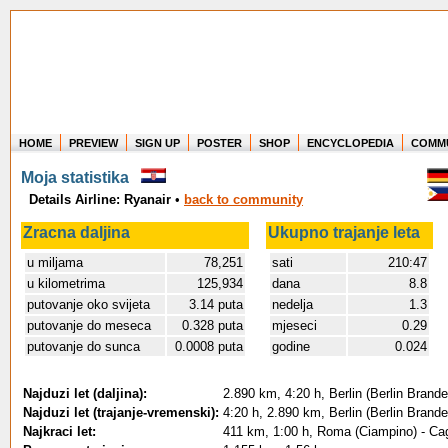
HOME
PREVIEW
SIGN UP
POSTER
SHOP
ENCYCLOPEDIA
COMM
Where in the world have you flown?
Moja statistika
How long have you been in the air?
Details Airline: Ryanair
•
back to community
Create your own FlightMemory and see!
Zracna daljina
Ukupno trajanje leta
u miljama
78,251
sati
210:47
u kilometrima
125,934
dana
8.8
putovanje oko svijeta
3.14 puta
nedelja
1.3
putovanje do meseca
0.328 puta
mjeseci
0.29
putovanje do sunca
0.0008 puta
godine
0.024
Najduzi let (daljina):
2.890 km, 4:20 h, Berlin (Berlin Brand
Najduzi let (trajanje-vremenski):
4:20 h, 2.890 km, Berlin (Berlin Brand
Najkraci let:
411 km, 1:00 h, Roma (Ciampino) - Cag