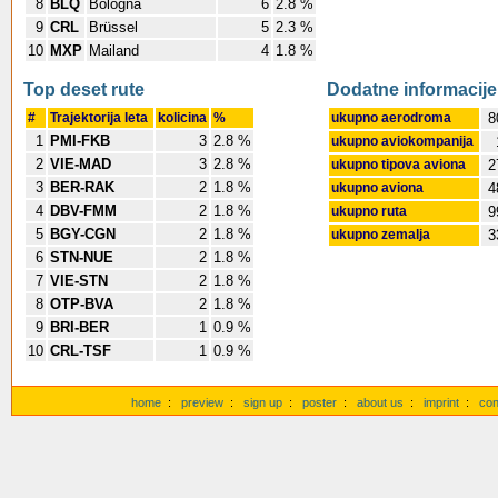
8
BLQ
Bologna
6
2.8 %
9
CRL
Brüssel
5
2.3 %
10
MXP
Mailand
4
1.8 %
Top deset rute
Dodatne informacije
#
Trajektorija leta
kolicina
%
ukupno aerodroma
8
1
PMI-FKB
3
2.8 %
ukupno aviokompanija
2
VIE-MAD
3
2.8 %
ukupno tipova aviona
2
3
BER-RAK
2
1.8 %
ukupno aviona
4
4
DBV-FMM
2
1.8 %
ukupno ruta
9
5
BGY-CGN
2
1.8 %
ukupno zemalja
3
6
STN-NUE
2
1.8 %
7
VIE-STN
2
1.8 %
8
OTP-BVA
2
1.8 %
9
BRI-BER
1
0.9 %
10
CRL-TSF
1
0.9 %
home
:
preview
:
sign up
:
poster
:
about us
:
imprint
:
con