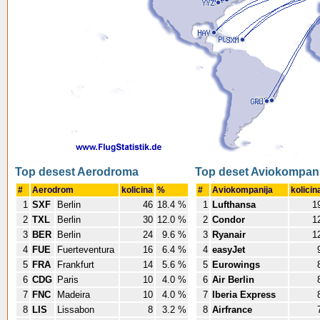
Top desest Aerodroma
Top deset Aviokompani
#
Aerodrom
kolicina
%
#
Aviokompanija
kolicin
1
SXF
Berlin
46
18.4 %
1
Lufthansa
1
2
TXL
Berlin
30
12.0 %
2
Condor
1
3
BER
Berlin
24
9.6 %
3
Ryanair
1
4
FUE
Fuerteventura
16
6.4 %
4
easyJet
5
FRA
Frankfurt
14
5.6 %
5
Eurowings
6
CDG
Paris
10
4.0 %
6
Air Berlin
7
FNC
Madeira
10
4.0 %
7
Iberia Express
8
LIS
Lissabon
8
3.2 %
8
Airfrance