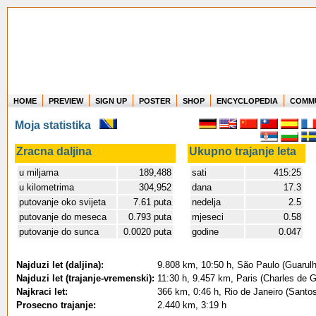
HOME
PREVIEW
SIGN UP
POSTER
SHOP
ENCYCLOPEDIA
COMM
Where in the world have you flown?
Moja statistika
How long have you been in the air?
Create your own FlightMemory and see!
Zracna daljina
Ukupno trajanje leta
u miljama
189,488
sati
415:25
u kilometrima
304,952
dana
17.3
putovanje oko svijeta
7.61 puta
nedelja
2.5
putovanje do meseca
0.793 puta
mjeseci
0.58
putovanje do sunca
0.0020 puta
godine
0.047
Najduzi let (daljina):
9.808 km, 10:50 h, São Paulo (Guarulh
Najduzi let (trajanje-vremenski):
11:30 h, 9.457 km, Paris (Charles de 
Najkraci let:
366 km, 0:46 h, Rio de Janeiro (Sant
Prosecno trajanje:
2.440 km, 3:19 h