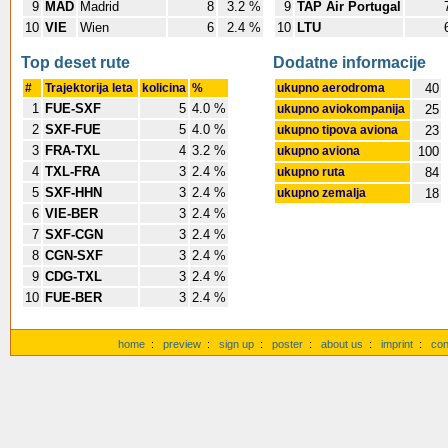
9
MAD
Madrid
8
3.2 %
9
TAP Air Portugal
10
VIE
Wien
6
2.4 %
10
LTU
Top deset rute
Dodatne informacije
#
Trajektorija leta
kolicina
%
ukupno aerodroma
40
1
FUE-SXF
5
4.0 %
ukupno aviokompanija
25
2
SXF-FUE
5
4.0 %
ukupno tipova aviona
23
3
FRA-TXL
4
3.2 %
ukupno aviona
100
4
TXL-FRA
3
2.4 %
ukupno ruta
84
5
SXF-HHN
3
2.4 %
ukupno zemalja
18
6
VIE-BER
3
2.4 %
7
SXF-CGN
3
2.4 %
8
CGN-SXF
3
2.4 %
9
CDG-TXL
3
2.4 %
10
FUE-BER
3
2.4 %
home
:
preview
:
sign up
:
poster
:
about us
:
imprint
:
con