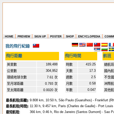
HOME
PREVIEW
SIGN UP
POSTER
SHOP
ENCYCLOPEDIA
COMM
Where in the world have you flown?
我的飛行紀錄
How long have you been in the air?
Create your own FlightMemory and see!
飛行距離
飛行時間
航班
189,488
415:25
英里數
時數
總航班
304,952
17.3
公里數
天數
國內航
2.5
環繞地球次數
7.61 次
週數
不含
0.58
至月球距離
0.793 次
月數
洲際航
0.047
至太陽距離
0.0020 次
年數
其他航
9.808 km, 10:50 h, São Paulo (Guarulhos) - Frankfurt (R
最長航程(距離):
11:30 h, 9.457 km, Paris (Charles de Gaulle) - Port Lou
最長航程(時間):
366 km, 0:46 h, Rio de Janeiro (Santos Dumont) - Sao P
最短航程: