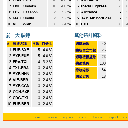
6
CDG
Paris
10
4.0 %
6
Air Berlin
8
6
7
FNC
Madeira
10
4.0 %
7
Iberia Express
8
6
8
LIS
Lissabon
8
3.2 %
8
Airfrance
7
5
9
MAD
Madrid
8
3.2 %
9
TAP Air Portugal
7
5
10
VIE
Wien
6
2.4 %
10
LTU
6
4
前十大 航線
其他統計資料
#
40
航線名稱
次數
百分比
總機場數
1
FUE-SXF
5
4.0 %
25
總航空公司數
2
SXF-FUE
5
4.0 %
23
總飛機機型數
3
FRA-TXL
4
3.2 %
100
總飛機數
4
TXL-FRA
3
2.4 %
84
總航線數
5
SXF-HHN
3
2.4 %
18
總國家數
6
VIE-BER
3
2.4 %
7
SXF-CGN
3
2.4 %
8
CGN-SXF
3
2.4 %
9
CDG-TXL
3
2.4 %
10
FUE-BER
3
2.4 %
home
:
preview
:
sign up
:
poster
:
about us
:
imprint
:
con