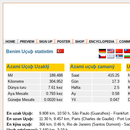
HOME
PREVIEW
SIGN UP
POSTER
SHOP
ENCYCLOPEDIA
COMM
Where in the world have you flown?
Benim Uçuþ statistim
How long have you been in the air?
Create your own FlightMemory and see!
Azami Uçuþ Uzaklý
Azami uçuþ zamaný
U
Mil
189,488
Saat
415:25
N
Kilometre
304,952
Gün
17.3
I
Dünya turu
7.61 kez
Hafta
2.5
K
Aya Mesafe
0.793 kez
Ay
0.58
K
Güneþe Mesafe
0.0020 kez
Yil
0.047
D
En uzak Uçuþ:
9.808 km, 10:50 h, São Paulo (Guarulhos) - Frankfurt
En uzun Uçuþ:
11:30 h, 9.457 km, Paris (Charles de Gaulle) - Port 
En kýsa uçuþ:
366 km, 0:46 h, Rio de Janeiro (Santos Dumont) - Sa
Uçuþ ortalamasý:
2.440 km, 3:19 h