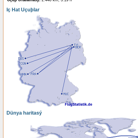
Iç Hat Uçuþlar
Dünya haritasý