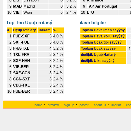
8
LIS
Lissabon
8
3.2 %
8
Airfrance
9
MAD
Madrid
8
3.2 %
9
TAP Air Portugal
10
VIE
Wien
6
2.4 %
10
LTU
Top Ten Uçuþ rotasý
ilave bilgiler
#
Uçuþ rotalarý
Rakam
%
Toplam Havaliman sayýsý
1
FUE-SXF
5
4.0 %
Toplam Hava Yollu sayýsý
2
SXF-FUE
5
4.0 %
Toplam Uçak tipi sayýsý
3
FRA-TXL
4
3.2 %
Toplam Uçak sayýsý
1
4
TXL-FRA
3
2.4 %
deðiþik Uçuþ Hatlarý
5
SXF-HHN
3
2.4 %
deðiþik Ülke sayýsý
6
VIE-BER
3
2.4 %
7
SXF-CGN
3
2.4 %
8
CGN-SXF
3
2.4 %
9
CDG-TXL
3
2.4 %
10
FUE-BER
3
2.4 %
home
:
preview
:
sign up
:
poster
:
about us
:
imprint
:
con