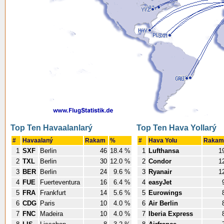
Top Ten Havaalanlarý
Top Ten Hava Yollarý
#
Havaalaný
Rakam
%
#
Hava Yolu
Raka
1
SXF
Berlin
46
18.4 %
1
Lufthansa
1
2
TXL
Berlin
30
12.0 %
2
Condor
1
3
BER
Berlin
24
9.6 %
3
Ryanair
1
4
FUE
Fuerteventura
16
6.4 %
4
easyJet
5
FRA
Frankfurt
14
5.6 %
5
Eurowings
6
CDG
Paris
10
4.0 %
6
Air Berlin
7
FNC
Madeira
10
4.0 %
7
Iberia Express