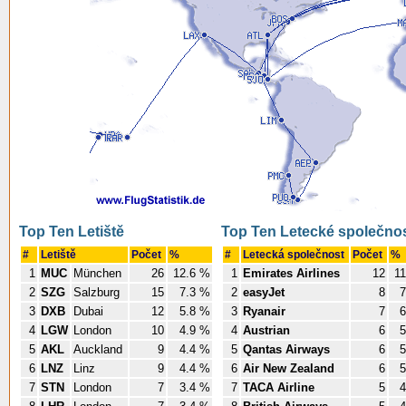
Top Ten Letiště
Top Ten Letecké společnos
#
Letiště
Počet
%
#
Letecká společnost
Počet
%
1
MUC
München
26
12.6 %
1
Emirates Airlines
12
11
2
SZG
Salzburg
15
7.3 %
2
easyJet
8
7
3
DXB
Dubai
12
5.8 %
3
Ryanair
7
6
4
LGW
London
10
4.9 %
4
Austrian
6
5
5
AKL
Auckland
9
4.4 %
5
Qantas Airways
6
5
6
LNZ
Linz
9
4.4 %
6
Air New Zealand
6
5
7
STN
London
7
3.4 %
7
TACA Airline
5
4