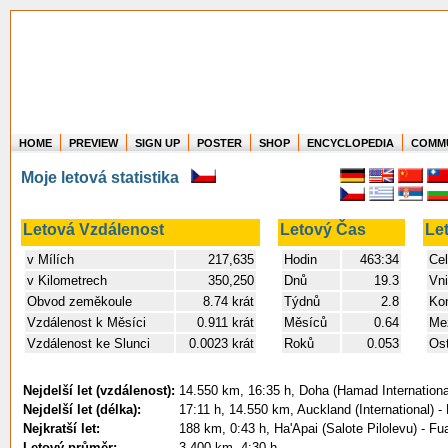
HOME
PREVIEW
SIGN UP
POSTER
SHOP
ENCYCLOPEDIA
COMM
Where in the world have you flown?
Moje letová statistika
How long have you been in the air?
Create your own FlightMemory and see!
Letová Vzdálenost
Letový Čas
Le
v Mílích
217,635
Hodin
463:34
Cel
v Kilometrech
350,250
Dnů
19.3
Vni
Obvod zeměkoule
8.74 krát
Týdnů
2.8
Kon
Vzdálenost k Měsíci
0.911 krát
Měsíců
0.64
Mez
Vzdálenost ke Slunci
0.0023 krát
Roků
0.053
Ost
Nejdelší let (vzdálenost):
14.550 km, 16:35 h, Doha (Hamad International
Nejdelší let (délka):
17:11 h, 14.550 km, Auckland (International) -
Nejkratší let:
188 km, 0:43 h, Ha'Apai (Salote Pilolevu) - F
Letový průměr:
3.400 km, 4:30 h