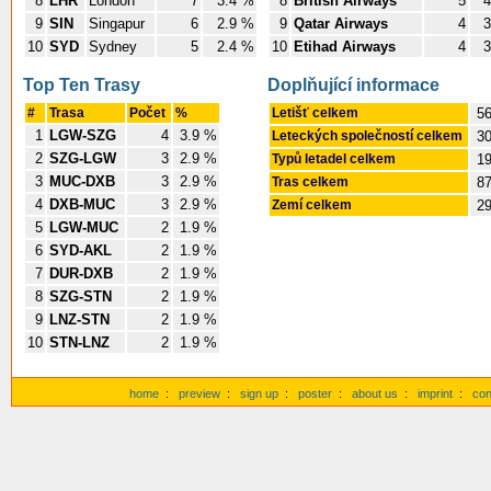
8
LHR
London
7
3.4 %
8
British Airways
5
4
9
SIN
Singapur
6
2.9 %
9
Qatar Airways
4
3
10
SYD
Sydney
5
2.4 %
10
Etihad Airways
4
3
Top Ten Trasy
Doplňující informace
#
Trasa
Počet
%
Letišť celkem
5
1
LGW-SZG
4
3.9 %
Leteckých společností celkem
3
2
SZG-LGW
3
2.9 %
Typů letadel celkem
1
3
MUC-DXB
3
2.9 %
Tras celkem
8
4
DXB-MUC
3
2.9 %
Zemí celkem
2
5
LGW-MUC
2
1.9 %
6
SYD-AKL
2
1.9 %
7
DUR-DXB
2
1.9 %
8
SZG-STN
2
1.9 %
9
LNZ-STN
2
1.9 %
10
STN-LNZ
2
1.9 %
home
:
preview
:
sign up
:
poster
:
about us
:
imprint
:
con