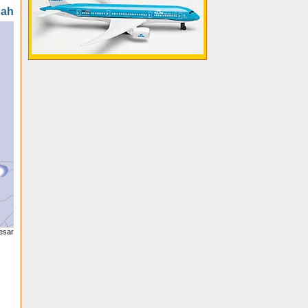
pah
esar