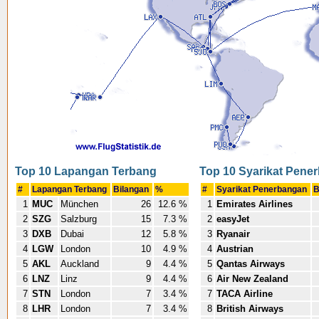
Top 10 Lapangan Terbang
Top 10 Syarikat Pene
#
Lapangan Terbang
Bilangan
%
#
Syarikat Penerbangan
B
1
MUC
München
26
12.6 %
1
Emirates Airlines
2
SZG
Salzburg
15
7.3 %
2
easyJet
3
DXB
Dubai
12
5.8 %
3
Ryanair
4
LGW
London
10
4.9 %
4
Austrian
5
AKL
Auckland
9
4.4 %
5
Qantas Airways
6
LNZ
Linz
9
4.4 %
6
Air New Zealand
7
STN
London
7
3.4 %
7
TACA Airline
8
LHR
London
7
3.4 %
8
British Airways