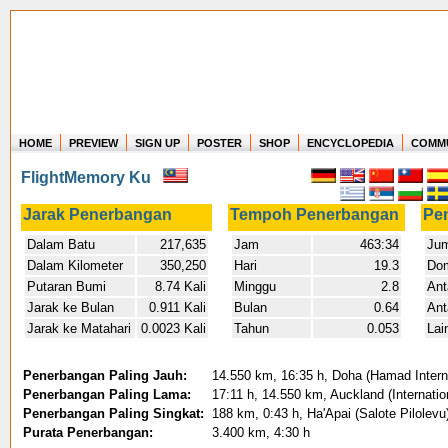
HOME
PREVIEW
SIGN UP
POSTER
SHOP
ENCYCLOPEDIA
COMM
Where in the world have you flown?
FlightMemory Ku
How long have you been in the air?
Create your own FlightMemory and see!
Jarak Penerbangan
Tempoh Penerbangan
Pe
Dalam Batu
217,635
Jam
463:34
Jum
Dalam Kilometer
350,250
Hari
19.3
Dom
Putaran Bumi
8.74 Kali
Minggu
2.8
Ant
Jarak ke Bulan
0.911 Kali
Bulan
0.64
Ant
Jarak ke Matahari
0.0023 Kali
Tahun
0.053
Lai
Penerbangan Paling Jauh:
14.550 km, 16:35 h, Doha (Hamad Internat
Penerbangan Paling Lama:
17:11 h, 14.550 km, Auckland (Internatio
Penerbangan Paling Singkat:
188 km, 0:43 h, Ha'Apai (Salote Pilolev
Purata Penerbangan:
3.400 km, 4:30 h