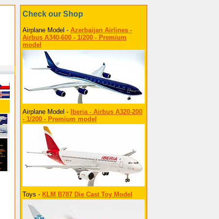
Check our Shop
Airplane Model -
Azerbaijan Airlines -
Airbus A340-600 - 1/200 - Premium
model
Airplane Model -
Iberia - Airbus A320-200
- 1/200 - Premium model
Toys -
KLM B787 Die Cast Toy Model