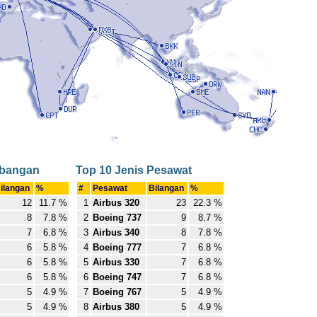
rbangan
Top 10 Jenis Pesawat
ilangan
%
#
Pesawat
Bilangan
%
12
11.7 %
1
Airbus 320
23
22.3 %
8
7.8 %
2
Boeing 737
9
8.7 %
7
6.8 %
3
Airbus 340
8
7.8 %
6
5.8 %
4
Boeing 777
7
6.8 %
6
5.8 %
5
Airbus 330
7
6.8 %
6
5.8 %
6
Boeing 747
7
6.8 %
5
4.9 %
7
Boeing 767
5
4.9 %
5
4.9 %
8
Airbus 380
5
4.9 %