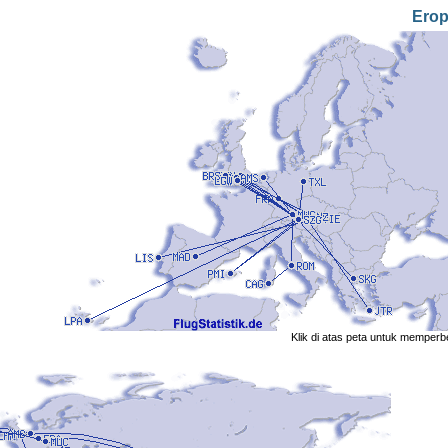
Ero
Klik di atas peta untuk memperb