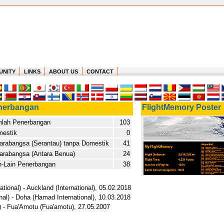
UNITY
LINKS
ABOUT US
CONTACT
nerbangan
FlightMemory Poster
lah Penerbangan
103
estik
0
arabangsa (Serantau) tanpa Domestik
41
arabangsa (Antara Benua)
24
n-Lain Penerbangan
38
ional) - Auckland (International), 05.02.2018
nal) - Doha (Hamad International), 10.03.2018
u) - Fua'Amotu (Fua'amotu), 27.05.2007