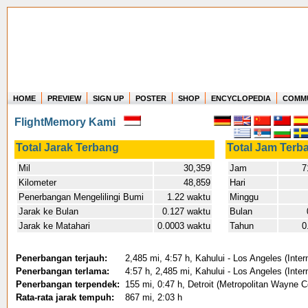
HOME
PREVIEW
SIGN UP
POSTER
SHOP
ENCYCLOPEDIA
COMM
Where in the world have you flown?
FlightMemory Kami
How long have you been in the air?
Create your own FlightMemory and see!
Total Jarak Terbang
Total Jam Terb
Mil
30,359
Jam
71
Kilometer
48,859
Hari
Penerbangan Mengelilingi Bumi
1.22 waktu
Minggu
Jarak ke Bulan
0.127 waktu
Bulan
Jarak ke Matahari
0.0003 waktu
Tahun
0
Penerbangan terjauh:
2,485 mi, 4:57 h, Kahului - Los Angeles (Intern
Penerbangan terlama:
4:57 h, 2,485 mi, Kahului - Los Angeles (Intern
Penerbangan terpendek:
155 mi, 0:47 h, Detroit (Metropolitan Wayne 
Rata-rata jarak tempuh:
867 mi, 2:03 h