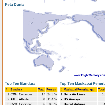
Peta Dunia
Top Ten Bandara
Top Ten Maskapai Pener
#
Bandara
Total
Persen
#
Maskapai Penerbangan
Tota
1
CMH
Columbus
17
24.3 %
1
Delta Air Lines
1
2
ATL
Atlanta
8
11.4 %
2
US Airways
3
CVG
Cincinnati
6
8.6 %
3
United Airlines