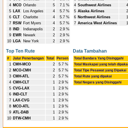
4
MCO
Orlando
5
7.1 %
4
Southwest Airlines
5
LAX
Los Angeles
4
5.7 %
5
Alaska Airlines
6
CLT
Charlotte
4
5.7 %
6
Northwest Airlines
7
RSW
Fort Myers
4
5.7 %
7
America West Airlines
8
IND
Indianapolis
2
2.9 %
9
EWR
Newark
2
2.9 %
10
LGA
New York
2
2.9 %
Top Ten Rute
Data Tambahan
#
Jalur Penerbangan
Total
Persen
Total Bandara Yang Disinggahi
1
CMH-MCO
2
5.7 %
Total Maskapai yang telah dipaka
2
MCO-CMH
2
5.7 %
Total Tipe Pesawat yang Dipakai
3
CMH-ATL
2
5.7 %
Total Rute yang dipakai
4
CMH-CLT
1
2.9 %
Total Negara yang Disinggahi
5
CVG-LAX
1
2.9 %
6
IND-CLT
1
2.9 %
7
LAX-CVG
1
2.9 %
8
MCO-ATL
1
2.9 %
9
ATL-DAB
1
2.9 %
10
DTW-CMH
1
2.9 %