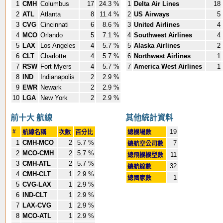
1
CMH
Columbus
17
24.3 %
1
Delta Air Lines
18
2
ATL
Atlanta
8
11.4 %
2
US Airways
5
3
CVG
Cincinnati
6
8.6 %
3
United Airlines
4
4
MCO
Orlando
5
7.1 %
4
Southwest Airlines
4
5
LAX
Los Angeles
4
5.7 %
5
Alaska Airlines
2
6
CLT
Charlotte
4
5.7 %
6
Northwest Airlines
1
7
RSW
Fort Myers
4
5.7 %
7
America West Airlines
1
8
IND
Indianapolis
2
2.9 %
9
EWR
Newark
2
2.9 %
10
LGA
New York
2
2.9 %
前十大 航線
其他統計資料
#
19
航線名稱
次數
百分比
總機場數
1
CMH-MCO
2
5.7 %
7
總航空公司數
2
MCO-CMH
2
5.7 %
11
總飛機機型數
3
CMH-ATL
2
5.7 %
32
總航線數
4
CMH-CLT
1
2.9 %
1
總國家數
5
CVG-LAX
1
2.9 %
6
IND-CLT
1
2.9 %
7
LAX-CVG
1
2.9 %
8
MCO-ATL
1
2.9 %