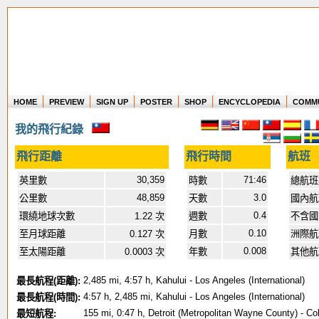
HOME
PREVIEW
SIGN UP
POSTER
SHOP
ENCYCLOPEDIA
COMM
Where in the world have you flown?
我的飛行紀錄
How long have you been in the air?
Create your own FlightMemory and see!
飛行距離
飛行時間
航班
30,359
71:46
英里數
時數
總航班
48,859
3.0
公里數
天數
國內航
0.4
環繞地球次數
1.22 次
週數
不含
0.10
至月球距離
0.127 次
月數
洲際航
0.008
至太陽距離
0.0003 次
年數
其他航
2,485 mi, 4:57 h, Kahului - Los Angeles (International)
最長航程(距離):
4:57 h, 2,485 mi, Kahului - Los Angeles (International)
最長航程(時間):
155 mi, 0:47 h, Detroit (Metropolitan Wayne County) - C
最短航程: