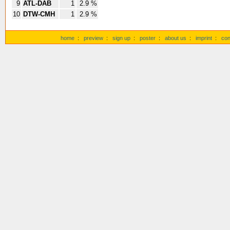
9
ATL-DAB
1
2.9 %
10
DTW-CMH
1
2.9 %
home
:
preview
:
sign up
:
poster
:
about us
:
imprint
:
con