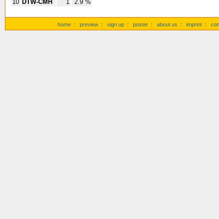
10
DTW-CMH
1
2.9 %
home
:
preview
:
sign up
:
poster
:
about us
:
imprint
:
con