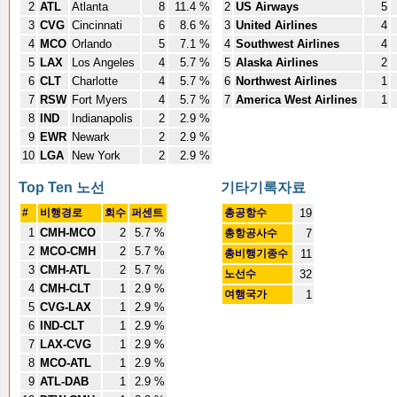
2
ATL
Atlanta
8
11.4 %
2
US Airways
5
3
CVG
Cincinnati
6
8.6 %
3
United Airlines
4
4
MCO
Orlando
5
7.1 %
4
Southwest Airlines
4
5
LAX
Los Angeles
4
5.7 %
5
Alaska Airlines
2
6
CLT
Charlotte
4
5.7 %
6
Northwest Airlines
1
7
RSW
Fort Myers
4
5.7 %
7
America West Airlines
1
8
IND
Indianapolis
2
2.9 %
9
EWR
Newark
2
2.9 %
10
LGA
New York
2
2.9 %
Top Ten 노선
기타기록자료
#
비행경로
회수
퍼센트
총공항수
19
1
CMH-MCO
2
5.7 %
총항공사수
7
2
MCO-CMH
2
5.7 %
총비행기종수
11
3
CMH-ATL
2
5.7 %
노선수
32
4
CMH-CLT
1
2.9 %
여행국가
1
5
CVG-LAX
1
2.9 %
6
IND-CLT
1
2.9 %
7
LAX-CVG
1
2.9 %
8
MCO-ATL
1
2.9 %
9
ATL-DAB
1
2.9 %