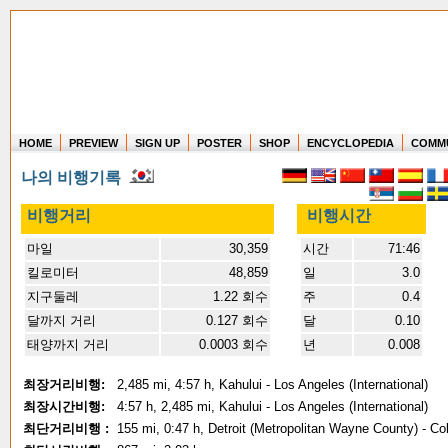
HOME
PREVIEW
SIGN UP
POSTER
SHOP
ENCYCLOPEDIA
COMM
Where in the world have you flown?
나의 비행기록
How long have you been in the air?
Create your own FlightMemory and see!
비행거리
비행시간
마일
30,359
시간
71:46
킬로미터
48,859
일
3.0
지구둘레
1.22 회수
주
0.4
달까지 거리
0.127 회수
달
0.10
태양까지 거리
0.0003 회수
년
0.008
최장거리비행:
2,485 mi, 4:57 h, Kahului - Los Angeles (International)
최장시간비행:
4:57 h, 2,485 mi, Kahului - Los Angeles (International)
최단거리비행 :
155 mi, 0:47 h, Detroit (Metropolitan Wayne County) - C