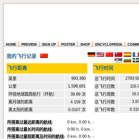
HOME
PREVIEW
SIGN UP
POSTER
SHOP
ENCYCLOPEDIA
COMM
Where in the world have you flown?
我的飞行记录
How long have you been in the air?
Create your own FlightMemory and see!
飞行距离
飞行时间
993,380
2783:5
英里
总飞行时间
1,598,691
116.
公里
总飞行日数
16.
环绕地球圆周航行（环航）
39.89 次
总飞行周数
3.8
离月球的距离
4.159 次
总飞行月数
0.31
离太阳的距离
0.0107 次
总飞行年数
0 km, 0:00 h, -
所搭乘过最远距离的航线:
0:00 h, 0 km, -
所搭乘过最长时间的航线:
0 km, 0:00 h, -
所搭乘过最短距离及时间的航线: