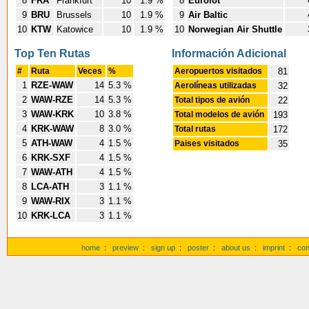
8
FRA
Frankfurt
10
1.9 %
8
Eurolot
9
BRU
Brussels
10
1.9 %
9
Air Baltic
10
KTW
Katowice
10
1.9 %
10
Norwegian Air Shuttle
Top Ten Rutas
Información Adicional
#
Ruta
Veces
%
Aeropuertos visitados
81
1
RZE-WAW
14
5.3 %
Aerolíneas utilizadas
32
2
WAW-RZE
14
5.3 %
Total tipos de avión
22
3
WAW-KRK
10
3.8 %
Total modelos de avión
193
4
KRK-WAW
8
3.0 %
Total rutas
172
5
ATH-WAW
4
1.5 %
Paises visitados
35
6
KRK-SXF
4
1.5 %
7
WAW-ATH
4
1.5 %
8
LCA-ATH
3
1.1 %
9
WAW-RIX
3
1.1 %
10
KRK-LCA
3
1.1 %
home
:
preview
:
sign up
:
poster
:
about us
:
imprint
:
con