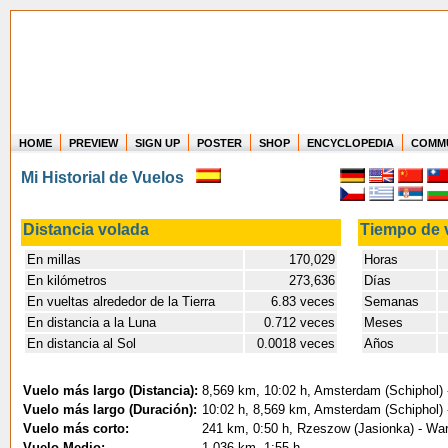
HOME
PREVIEW
SIGN UP
POSTER
SHOP
ENCYCLOPEDIA
COMM
Where in the world have you flown?
Mi Historial de Vuelos
How long have you been in the air?
Create your own FlightMemory and see!
Distancia volada
Tiempo de 
En millas
170,029
Horas
5
En kilómetros
273,636
Días
En vueltas alrededor de la Tierra
6.83 veces
Semanas
En distancia a la Luna
0.712 veces
Meses
En distancia al Sol
0.0018 veces
Años
Vuelo más largo (Distancia):
8,569 km, 10:02 h, Amsterdam (Schiphol) 
Vuelo más largo (Duración):
10:02 h, 8,569 km, Amsterdam (Schiphol) 
Vuelo más corto:
241 km, 0:50 h, Rzeszow (Jasionka) - War
Vuelo Medio:
1,036 km, 1:55 h