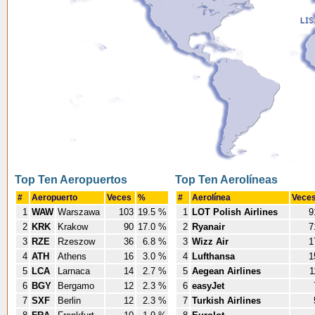
Top Ten Aeropuertos
Top Ten Aerolíneas
#
Aeropuerto
Veces
%
#
Aerolínea
Vece
1
WAW
Warszawa
103
19.5 %
1
LOT Polish Airlines
9
2
KRK
Krakow
90
17.0 %
2
Ryanair
7
3
RZE
Rzeszow
36
6.8 %
3
Wizz Air
1
4
ATH
Athens
16
3.0 %
4
Lufthansa
1
5
LCA
Larnaca
14
2.7 %
5
Aegean Airlines
1
6
BGY
Bergamo
12
2.3 %
6
easyJet
7
SXF
Berlin
12
2.3 %
7
Turkish Airlines