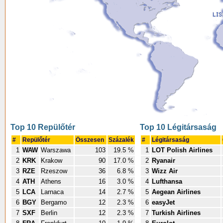
Top 10 Repülőtér
Top 10 Légitársaság
#
Repülőtér
Összesen
Százalék
#
Légitársaság
1
WAW
Warszawa
103
19.5 %
1
LOT Polish Airlines
2
KRK
Krakow
90
17.0 %
2
Ryanair
3
RZE
Rzeszow
36
6.8 %
3
Wizz Air
4
ATH
Athens
16
3.0 %
4
Lufthansa
5
LCA
Larnaca
14
2.7 %
5
Aegean Airlines
6
BGY
Bergamo
12
2.3 %
6
easyJet
7
SXF
Berlin
12
2.3 %
7
Turkish Airlines