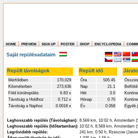
HOME
PREVIEW
SIGN UP
POSTER
SHOP
ENCYCLOPEDIA
COMM
Where in the world have you flown?
Saját repülésadataim
How long have you been in the air?
Create your own FlightMemory and see!
Repült távolságok
Repült idő
Járat
Mérföldben
170,029
Óra
505:45
Összes 
Kilométerben
273,636
Nap
21.1
Belföldi
Föld körülrepülés
6.83 x
Hét
3.0
Kontine
Távolság a Holdhoz
0.712 x
Hónap
0.70
Kontine
Távolság a Naphoz
0.0018 x
Év
0.058
Egyéb j
Leghosszabb repülés (Távolságban):
8,569 km, 10:02 h, Amsterdam (S
Leghosszabb repülés (Időtartamban):
10:02 h, 8,569 km, Amsterdam (S
Legrövidebb repülés:
241 km, 0:50 h, Rzeszow (Jasion
Átlag repült távolság és idő:
1,036 km, 1:55 h