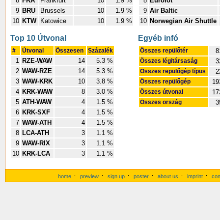
8
FRA
Frankfurt
10
1.9 %
8
Eurolot
9
BRU
Brussels
10
1.9 %
9
Air Baltic
10
KTW
Katowice
10
1.9 %
10
Norwegian Air Shuttle
Top 10 Útvonal
Egyéb infó
#
Útvonal
Összesen
Százalék
Összes repülőtér
8
1
RZE-WAW
14
5.3 %
Összes légitársaság
3
2
WAW-RZE
14
5.3 %
Összes repülőgép típus
2
3
WAW-KRK
10
3.8 %
Összes repülőgép
19
4
KRK-WAW
8
3.0 %
Összes útvonal
17
5
ATH-WAW
4
1.5 %
Összes ország
3
6
KRK-SXF
4
1.5 %
7
WAW-ATH
4
1.5 %
8
LCA-ATH
3
1.1 %
9
WAW-RIX
3
1.1 %
10
KRK-LCA
3
1.1 %
home
:
preview
:
sign up
:
poster
:
about us
:
imprint
:
con