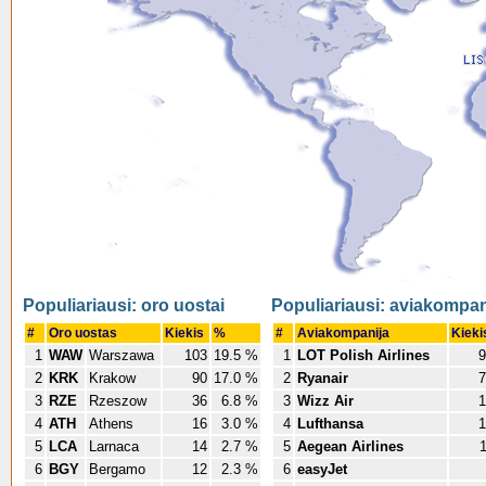
Populiariausi: oro uostai
Populiariausi: aviakompan
#
Oro uostas
Kiekis
%
#
Aviakompanija
Kiek
1
WAW
Warszawa
103
19.5 %
1
LOT Polish Airlines
9
2
KRK
Krakow
90
17.0 %
2
Ryanair
7
3
RZE
Rzeszow
36
6.8 %
3
Wizz Air
1
4
ATH
Athens
16
3.0 %
4
Lufthansa
1
5
LCA
Larnaca
14
2.7 %
5
Aegean Airlines
6
BGY
Bergamo
12
2.3 %
6
easyJet