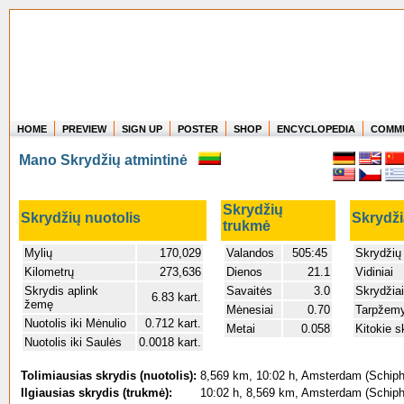
HOME
PREVIEW
SIGN UP
POSTER
SHOP
ENCYCLOPEDIA
COMM
Where in the world have you flown?
Mano Skrydžių atmintinė
How long have you been in the air?
Create your own FlightMemory and see!
Skrydžių
Skrydžių nuotolis
Skrydži
trukmė
Mylių
170,029
Valandos
505:45
Skrydžių
Kilometrų
273,636
Dienos
21.1
Vidiniai
Skrydis aplink
Savaitės
3.0
Skrydžiai
6.83 kart.
žemę
Mėnesiai
0.70
Tarpžemy
Nuotolis iki Mėnulio
0.712 kart.
Metai
0.058
Kitokie s
Nuotolis iki Saulės
0.0018 kart.
Tolimiausias skrydis (nuotolis):
8,569 km, 10:02 h, Amsterdam (Schipho
Ilgiausias skrydis (trukmė):
10:02 h, 8,569 km, Amsterdam (Schipho