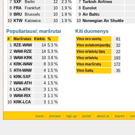
7
SXF
Berlin
12
2.3 %
7
Turkish Airlines
8
FRA
Frankfurt
10
1.9 %
8
Eurolot
9
BRU
Brussels
10
1.9 %
9
Air Baltic
10
KTW
Katowice
10
1.9 %
10
Norwegian Air Shuttle
Populiariausi: maršrutai
Kiti duomenys
#
Maršrutas
Kiekis
%
Viso oro uostų
81
1
RZE-WAW
14
5.3 %
Viso aviakompanijų
32
2
WAW-RZE
14
5.3 %
Viso orlaivių tipų
22
3
WAW-KRK
10
3.8 %
Viso orlaivių
193
4
KRK-WAW
8
3.0 %
Viso maršrutų
172
5
ATH-WAW
4
1.5 %
Viso šalių
35
6
KRK-SXF
4
1.5 %
7
WAW-ATH
4
1.5 %
8
LCA-ATH
3
1.1 %
9
WAW-RIX
3
1.1 %
10
KRK-LCA
3
1.1 %
home
:
preview
:
sign up
:
poster
:
about us
:
imprint
:
con