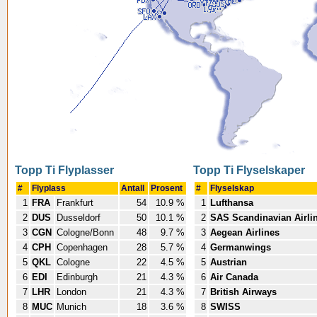
Topp Ti Flyplasser
Topp Ti Flyselskaper
#
Flyplass
Antall
Prosent
#
Flyselskap
1
FRA
Frankfurt
54
10.9 %
1
Lufthansa
2
DUS
Dusseldorf
50
10.1 %
2
SAS Scandinavian Airli
3
CGN
Cologne/Bonn
48
9.7 %
3
Aegean Airlines
4
CPH
Copenhagen
28
5.7 %
4
Germanwings
5
QKL
Cologne
22
4.5 %
5
Austrian
6
EDI
Edinburgh
21
4.3 %
6
Air Canada
7
LHR
London
21
4.3 %
7
British Airways
8
MUC
Munich
18
3.6 %
8
SWISS