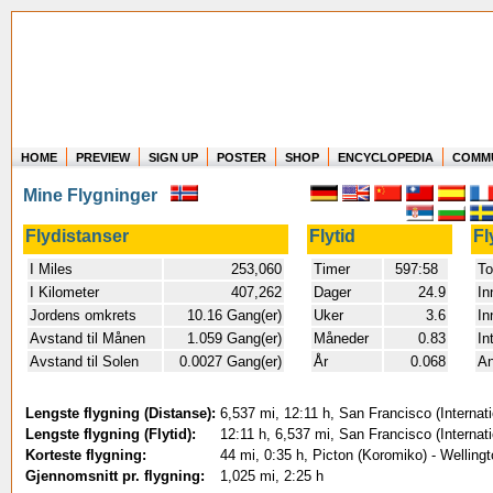
HOME
PREVIEW
SIGN UP
POSTER
SHOP
ENCYCLOPEDIA
COMM
Where in the world have you flown?
Mine Flygninger
How long have you been in the air?
Create your own FlightMemory and see!
Flydistanser
Flytid
Fl
I Miles
253,060
Timer
597:58
To
I Kilometer
407,262
Dager
24.9
In
Jordens omkrets
10.16 Gang(er)
Uker
3.6
In
Avstand til Månen
1.059 Gang(er)
Måneder
0.83
In
Avstand til Solen
0.0027 Gang(er)
År
0.068
An
Lengste flygning (Distanse):
6,537 mi, 12:11 h, San Francisco (Internati
Lengste flygning (Flytid):
12:11 h, 6,537 mi, San Francisco (Internati
Korteste flygning:
44 mi, 0:35 h, Picton (Koromiko) - Welling
Gjennomsnitt pr. flygning:
1,025 mi, 2:25 h