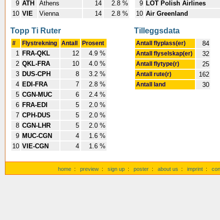
9
ATH
Athens
14
2.8 %
9
LOT Polish Airlines
10
VIE
Vienna
14
2.8 %
10
Air Greenland
Topp Ti Ruter
Tilleggsdata
#
Flystrekning
Antall
Prosent
Antall flyplass(er)
84
1
FRA-QKL
12
4.9 %
Antall flyselskap(er)
32
2
QKL-FRA
10
4.0 %
Antall flytype(r)
25
3
DUS-CPH
8
3.2 %
Antall rute(r)
162
4
EDI-FRA
7
2.8 %
Antall land
30
5
CGN-MUC
6
2.4 %
6
FRA-EDI
5
2.0 %
7
CPH-DUS
5
2.0 %
8
CGN-LHR
5
2.0 %
9
MUC-CGN
4
1.6 %
10
VIE-CGN
4
1.6 %
home
:
preview
:
sign up
:
poster
:
about us
:
imprint
:
con