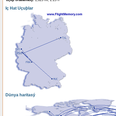
Iç Hat Uçuþlar
Dünya haritasý