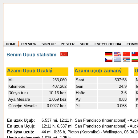
HOME
PREVIEW
SIGN UP
POSTER
SHOP
ENCYCLOPEDIA
COMM
Where in the world have you flown?
Benim Uçuþ statistim
How long have you been in the air?
Create your own FlightMemory and see!
Azami Uçuþ Uzaklý
Azami uçuþ zamaný
U
Mil
253,060
Saat
597:58
N
Kilometre
407,262
Gün
24.9
I
Dünya turu
10.16 kez
Hafta
3.6
K
Aya Mesafe
1.059 kez
Ay
0.83
K
Güneþe Mesafe
0.0027 kez
Yil
0.068
D
En uzak Uçuþ:
6,537 mi, 12:11 h, San Francisco (International) - Auck
En uzun Uçuþ:
12:11 h, 6,537 mi, San Francisco (International) - Auck
En kýsa uçuþ:
44 mi, 0:35 h, Picton (Koromiko) - Wellington, 06.04.
Uçuþ ortalamasý:
1,025 mi, 2:25 h