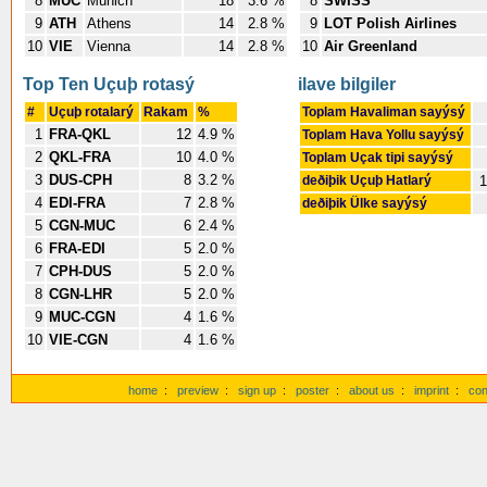
8
MUC
Munich
18
3.6 %
8
SWISS
9
ATH
Athens
14
2.8 %
9
LOT Polish Airlines
10
VIE
Vienna
14
2.8 %
10
Air Greenland
Top Ten Uçuþ rotasý
ilave bilgiler
#
Uçuþ rotalarý
Rakam
%
Toplam Havaliman sayýsý
1
FRA-QKL
12
4.9 %
Toplam Hava Yollu sayýsý
2
QKL-FRA
10
4.0 %
Toplam Uçak tipi sayýsý
3
DUS-CPH
8
3.2 %
deðiþik Uçuþ Hatlarý
1
4
EDI-FRA
7
2.8 %
deðiþik Ülke sayýsý
5
CGN-MUC
6
2.4 %
6
FRA-EDI
5
2.0 %
7
CPH-DUS
5
2.0 %
8
CGN-LHR
5
2.0 %
9
MUC-CGN
4
1.6 %
10
VIE-CGN
4
1.6 %
home
:
preview
:
sign up
:
poster
:
about us
:
imprint
:
con