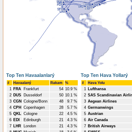
Top Ten Havaalanlarý
Top Ten Hava Yollarý
#
Havaalaný
Rakam
%
#
Hava Yolu
1
FRA
Frankfurt
54
10.9 %
1
Lufthansa
2
DUS
Dusseldorf
50
10.1 %
2
SAS Scandinavian Airli
3
CGN
Cologne/Bonn
48
9.7 %
3
Aegean Airlines
4
CPH
Copenhagen
28
5.7 %
4
Germanwings
5
QKL
Cologne
22
4.5 %
5
Austrian
6
EDI
Edinburgh
21
4.3 %
6
Air Canada
7
LHR
London
21
4.3 %
7
British Airways