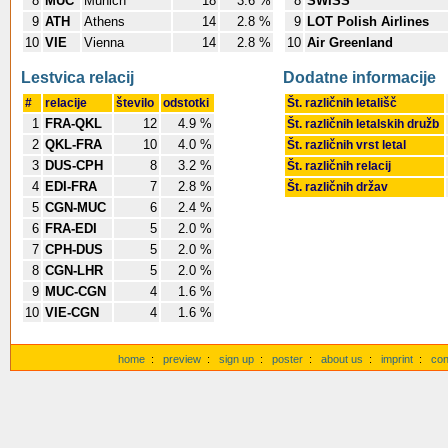
8
MUC
Munich
18
3.6 %
8
SWISS
9
ATH
Athens
14
2.8 %
9
LOT Polish Airlines
10
VIE
Vienna
14
2.8 %
10
Air Greenland
Lestvica relacij
Dodatne informacije
#
relacije
število
odstotki
Št. različnih letališč
1
FRA-QKL
12
4.9 %
Št. različnih letalskih družb
2
QKL-FRA
10
4.0 %
Št. različnih vrst letal
3
DUS-CPH
8
3.2 %
Št. različnih relacij
4
EDI-FRA
7
2.8 %
Št. različnih držav
5
CGN-MUC
6
2.4 %
6
FRA-EDI
5
2.0 %
7
CPH-DUS
5
2.0 %
8
CGN-LHR
5
2.0 %
9
MUC-CGN
4
1.6 %
10
VIE-CGN
4
1.6 %
home
:
preview
:
sign up
:
poster
:
about us
:
imprint
:
con