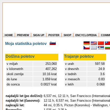
HOME
PREVIEW
SIGN UP
POSTER
SHOP
ENCYCLOPEDIA
COMM
Where in the world have you flown?
Moja statistika poletov
How long have you been in the air?
Create your own FlightMemory and see!
Dolžina poletov
Trajanje poletov
v miljah
253,060
v urah
597:58
v kilometrih
407,262
v dnevnih
24.9
okoli zemlje
10.16 krat
v tednih
3.6
do lune
1.059 krat
v mesecih
0.83
do sonca
0.0027 krat
v letih
0.068
najdaljši let (po dolžini):
6,537 mi, 12:11 h, San Francisco (International
najdaljši let (časovno):
12:11 h, 6,537 mi, San Francisco (International
najkrajši let:
44 mi, 0:35 h, Picton (Koromiko) - Wellington,
Povprečje:
1,025 mi, 2:25 h