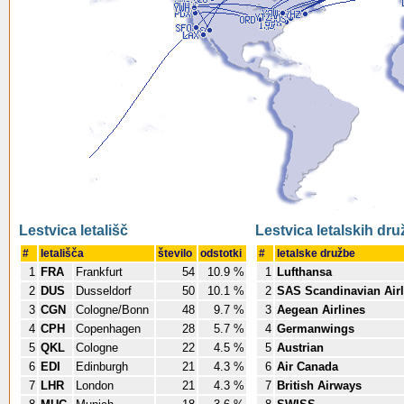
Lestvica letališč
Lestvica letalskih dru
#
letališča
število
odstotki
#
letalske družbe
1
FRA
Frankfurt
54
10.9 %
1
Lufthansa
2
DUS
Dusseldorf
50
10.1 %
2
SAS Scandinavian Airl
3
CGN
Cologne/Bonn
48
9.7 %
3
Aegean Airlines
4
CPH
Copenhagen
28
5.7 %
4
Germanwings
5
QKL
Cologne
22
4.5 %
5
Austrian
6
EDI
Edinburgh
21
4.3 %
6
Air Canada
7
LHR
London
21
4.3 %
7
British Airways