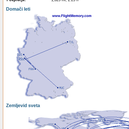
Domači leti
Zemljevid sveta