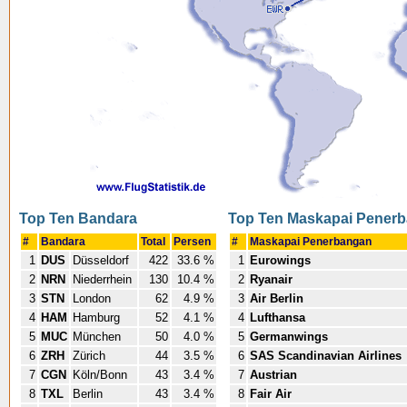
Top Ten Bandara
Top Ten Maskapai Pener
#
Bandara
Total
Persen
#
Maskapai Penerbangan
1
DUS
Düsseldorf
422
33.6 %
1
Eurowings
2
NRN
Niederrhein
130
10.4 %
2
Ryanair
3
STN
London
62
4.9 %
3
Air Berlin
4
HAM
Hamburg
52
4.1 %
4
Lufthansa
5
MUC
München
50
4.0 %
5
Germanwings
6
ZRH
Zürich
44
3.5 %
6
SAS Scandinavian Airlines
7
CGN
Köln/Bonn
43
3.4 %
7
Austrian
8
TXL
Berlin
43
3.4 %
8
Fair Air