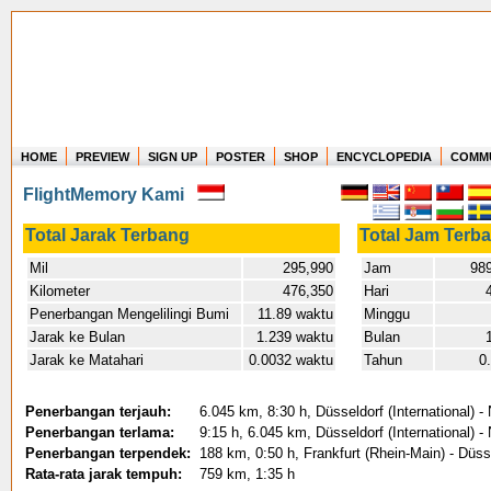
HOME
PREVIEW
SIGN UP
POSTER
SHOP
ENCYCLOPEDIA
COMM
Where in the world have you flown?
FlightMemory Kami
How long have you been in the air?
Create your own FlightMemory and see!
Total Jarak Terbang
Total Jam Terb
Mil
295,990
Jam
989
Kilometer
476,350
Hari
Penerbangan Mengelilingi Bumi
11.89 waktu
Minggu
Jarak ke Bulan
1.239 waktu
Bulan
Jarak ke Matahari
0.0032 waktu
Tahun
0
Penerbangan terjauh:
6.045 km, 8:30 h, Düsseldorf (International) -
Penerbangan terlama:
9:15 h, 6.045 km, Düsseldorf (International) -
Penerbangan terpendek:
188 km, 0:50 h, Frankfurt (Rhein-Main) - Düsse
Rata-rata jarak tempuh:
759 km, 1:35 h