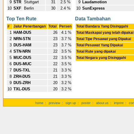
9
STR
Stuttgart
31
2.5 %
9
Laudamotion
10
SXF
Berlin
30
2.4 %
10
SunExpress
Top Ten Rute
Data Tambahan
#
Jalur Penerbangan
Total
Persen
Total Bandara Yang Disinggahi
1
HAM-DUS
26
4.1 %
Total Maskapai yang telah dipaka
2
NRN-STN
23
3.7 %
Total Tipe Pesawat yang Dipakai
3
DUS-HAM
23
3.7 %
Total Pesawat Yang Dipakai
4
STN-NRN
22
3.5 %
Total Rute yang dipakai
5
MUC-DUS
22
3.5 %
Total Negara yang Disinggahi
6
DUS-MUC
22
3.5 %
7
DUS-TXL
21
3.3 %
8
ZRH-DUS
21
3.3 %
9
DUS-ZRH
20
3.2 %
10
TXL-DUS
20
3.2 %
home
:
preview
:
sign up
:
poster
:
about us
:
imprint
:
con