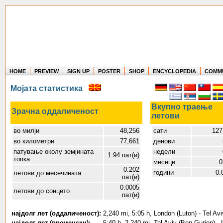
HOME
PREVIEW
SIGN UP
POSTER
SHOP
ENCYCLOPEDIA
COMM
Where in the world have you flown?
Мојата статистика
How long have you been in the air?
Create your own FlightMemory and see!
Вкупно траење
Зрачна оддаличеност
летови
во милји
48,256
сати
127
во километри
77,661
денови
патување околу земјината
недели
1.94 пат(и)
топка
месеци
0
0.202
години
0.
летови до месечината
пат(и)
0.0005
летови до сонцето
пат(и)
најдолг лет (оддаличеност):
2,240 mi, 5:05 h, London (Luton) - Tel Av
најдолг лет (временски):
5:40 h, 2,240 mi, Tel Aviv (Ben Gurion) -