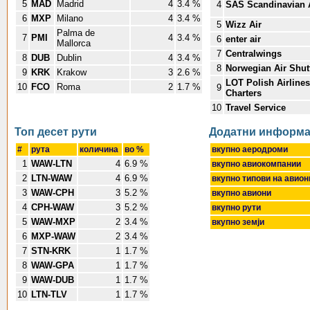
5
MAD
Madrid
4
3.4 %
4
SAS Scandinavian A
6
MXP
Milano
4
3.4 %
5
Wizz Air
Palma de
7
PMI
4
3.4 %
6
enter air
Mallorca
7
Centralwings
8
DUB
Dublin
4
3.4 %
8
Norwegian Air Shut
9
KRK
Krakow
3
2.6 %
LOT Polish Airline
10
FCO
Roma
2
1.7 %
9
Charters
10
Travel Service
Топ десет pути
Додатни информ
#
pута
количина
во %
вкупно аеродроми
1
WAW-LTN
4
6.9 %
вкупно авиокомпании
2
LTN-WAW
4
6.9 %
вкупно типови на авио
3
WAW-CPH
3
5.2 %
вкупно авиони
4
CPH-WAW
3
5.2 %
вкупно pути
5
WAW-MXP
2
3.4 %
вкупно земји
6
MXP-WAW
2
3.4 %
7
STN-KRK
1
1.7 %
8
WAW-GPA
1
1.7 %
9
WAW-DUB
1
1.7 %
10
LTN-TLV
1
1.7 %