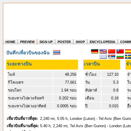
HOME
PREVIEW
SIGN UP
POSTER
SHOP
ENCYCLOPEDIA
COMM
Where in the world have you flown?
บันทึกเที่ยวบินของฉัน
How long have you been in the air?
Create your own FlightMemory and see!
ระยะทางบิน
เวลาบิน
จำ
ไมล์
48,256
ชั่วโมง
127:10
จำ
กิโลเมตร
77,661
วัน
5.3
ใ
รอบโลก
1.94 รอบ
สัปดาห์
0.8
ร
ระยะทางไปดวงจันทร์
0.202 รอบ
เดือน
0.18
ระ
ระยะทางไปดวงอาทิตย์
0.0005 รอบ
ปี
0.015
อื
เที่ยวบินที่ยาวที่สุด:
2,240 mi, 5:05 h, London (Luton) - Tel Aviv (Ben Guri
เที่ยวบินที่นานที่สุด:
5:40 h, 2,240 mi, Tel Aviv (Ben Gurion) - London (Lut