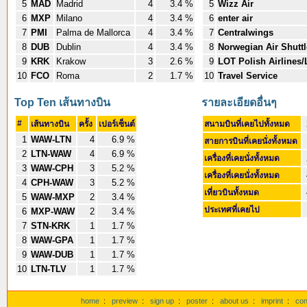
5
MAD
Madrid
4
3.4 %
5
Wizz Air
6
MXP
Milano
4
3.4 %
6
enter air
7
PMI
Palma de Mallorca
4
3.4 %
7
Centralwings
8
DUB
Dublin
4
3.4 %
8
Norwegian Air Shuttl
9
KRK
Krakow
3
2.6 %
9
LOT Polish Airlines/
10
FCO
Roma
2
1.7 %
10
Travel Service
Top Ten เส้นทางบิน
รายละเอียดอื่นๆ
#
เส้นทางบิน
ครั้ง
เปอร์เซ็นต์
สนามบินที่เคยไปทั้งหมด
1
WAW-LTN
4
6.9 %
สายการบินที่เคยนั่งทั้งหมด
2
LTN-WAW
4
6.9 %
เครื่องที่เคยนั่งทั้งหมด
3
WAW-CPH
3
5.2 %
เครื่องที่เคยนั่งทั้งหมด
4
CPH-WAW
3
5.2 %
เที่ยวบินทั้งหมด
5
WAW-MXP
2
3.4 %
ประเทศที่เคยไป
6
MXP-WAW
2
3.4 %
7
STN-KRK
1
1.7 %
8
WAW-GPA
1
1.7 %
9
WAW-DUB
1
1.7 %
10
LTN-TLV
1
1.7 %
home
:
preview
:
sign up
:
poster
:
about us
:
imprint
:
con