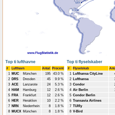
Top ti lufthavne
Top ti flyselskaber
#
Lufthavn
Antal
Procent
#
Flyselskab
Ant
1
MUC
München
195
43.0 %
1
Lufthansa CityLine
2
DRS
Dresden
45
9.9 %
2
Lufthansa
3
ACE
Lanzarote
24
5.3 %
3
Condor
4
HAM
Hamburg
12
2.6 %
4
Air Berlin
5
FRA
Frankfurt
12
2.6 %
5
Condor Berlin
6
HER
Heraklion
10
2.2 %
6
Transavia Airlines
7
NRN
Niederrhein
8
1.8 %
7
TUIfly
8
MUCX
München
8
1.8 %
8
V-Bird