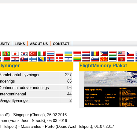
UNITY
LINKS
ABOUT US
CONTACT
lyninger
FlightMemory Plakat
Samlet antal flyvninger
227
Indenrigs
85
Kontinental udover indenrigs
96
Interkontinental
44
Øvrige flyvninger
2
rauß) - Singapur (Changi), 26.02.2016
chen (Franz Josef Strauß), 05.03.2016
 Heliport) - Massarelos - Porto (Douro Azul Heliport), 01.07.2017