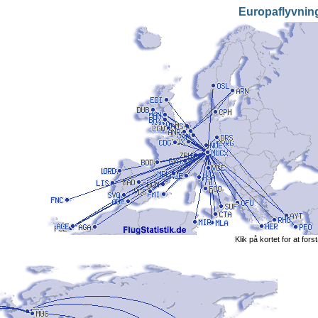
Europaflyvnin
Klik på kortet for at fors