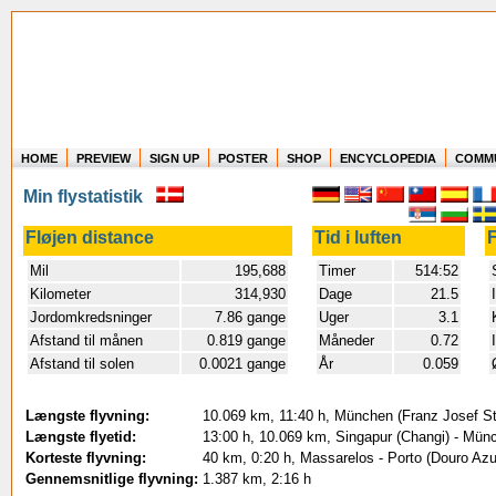
HOME
PREVIEW
SIGN UP
POSTER
SHOP
ENCYCLOPEDIA
COMM
Where in the world have you flown?
Min flystatistik
How long have you been in the air?
Create your own FlightMemory and see!
Fløjen distance
Tid i luften
F
Mil
195,688
Timer
514:52
Kilometer
314,930
Dage
21.5
Jordomkredsninger
7.86 gange
Uger
3.1
Afstand til månen
0.819 gange
Måneder
0.72
Afstand til solen
0.0021 gange
År
0.059
Længste flyvning:
10.069 km, 11:40 h, München (Franz Josef St
Længste flyetid:
13:00 h, 10.069 km, Singapur (Changi) - Mün
Korteste flyvning:
40 km, 0:20 h, Massarelos - Porto (Douro Azul
Gennemsnitlige flyvning:
1.387 km, 2:16 h