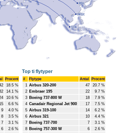
Top ti flytyper
al
Procent
#
Flytype
Antal
Procent
42
18.5 %
1
Airbus 320-200
47
20.7 %
32
14.1 %
2
Embraer 195
22
9.7 %
24
10.6 %
3
Boeing 737-800 W
18
7.9 %
15
6.6 %
4
Canadair Regional Jet 900
17
7.5 %
9
4.0 %
5
Airbus 319-100
14
6.2 %
8
3.5 %
6
Airbus 321
10
4.4 %
7
3.1 %
7
Boeing 737-700
7
3.1 %
6
2.6 %
8
Boeing 757-300 W
6
2.6 %