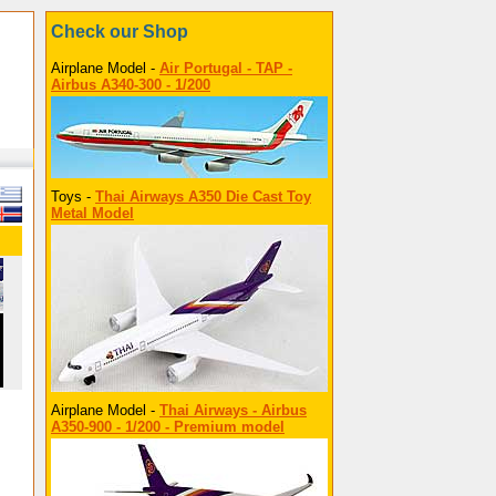
Check our Shop
Airplane Model -
Air Portugal - TAP -
Airbus A340-300 - 1/200
Toys -
Thai Airways A350 Die Cast Toy
Metal Model
Airplane Model -
Thai Airways - Airbus
A350-900 - 1/200 - Premium model