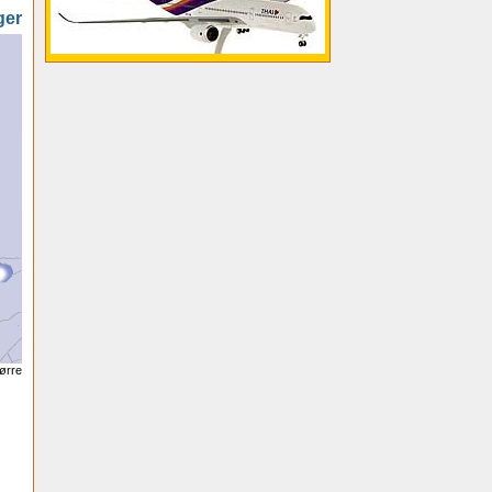
ger
tørre