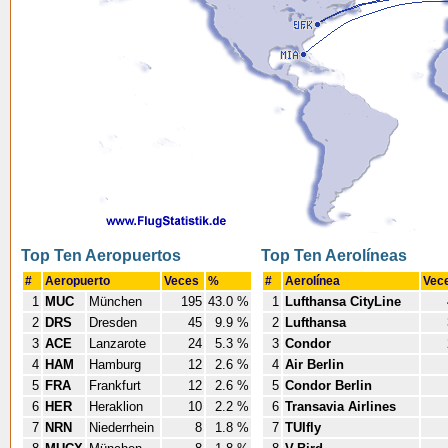
Top Ten Aeropuertos
Top Ten Aerolíneas
#
Aeropuerto
Veces
%
#
Aerolínea
Vec
1
MUC
München
195
43.0 %
1
Lufthansa CityLine
2
DRS
Dresden
45
9.9 %
2
Lufthansa
3
ACE
Lanzarote
24
5.3 %
3
Condor
4
HAM
Hamburg
12
2.6 %
4
Air Berlin
5
FRA
Frankfurt
12
2.6 %
5
Condor Berlin
6
HER
Heraklion
10
2.2 %
6
Transavia Airlines
7
NRN
Niederrhein
8
1.8 %
7
TUIfly