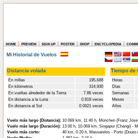
HOME
PREVIEW
SIGN UP
POSTER
SHOP
ENCYCLOPEDIA
COMM
Where in the world have you flown?
Mi Historial de Vuelos
How long have you been in the air?
Create your own FlightMemory and see!
Distancia volada
Tiempo de 
En millas
195,688
Horas
5
En kilómetros
314,930
Días
En vueltas alrededor de la Tierra
7.86 veces
Semanas
En distancia a la Luna
0.819 veces
Meses
En distancia al Sol
0.0021 veces
Años
Vuelo más largo (Distancia):
10.069 km, 11:40 h, München (Franz Josef
Vuelo más largo (Duración):
13:00 h, 10.069 km, Singapur (Changi) - 
Vuelo más corto:
40 km, 0:20 h, Massarelos - Porto (Douro A
Vuelo Medio:
1.387 km, 2:16 h