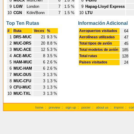
8
MUCX
München
8
1.8 %
8
V-Bird
9
LGW
London
7
1.5 %
9
Hapag-Lloyd Express
10
CGN
Köln/Bonn
7
1.5 %
10
LTU
Top Ten Rutas
Información Adicional
#
Ruta
Veces
%
Aeropuertos visitados
64
1
DRS-MUC
21
9.3 %
Aerolíneas utilizadas
47
2
MUC-DRS
20
8.8 %
Total tipos de avión
45
3
MUC-ACE
12
5.3 %
Total modelos de avión
185
4
ACE-MUC
8
3.5 %
Total rutas
128
5
HAM-MUC
6
2.6 %
Paises visitados
24
6
MUC-HAM
6
2.6 %
7
MUC-DUS
3
1.3 %
8
MUC-CFU
3
1.3 %
9
CFU-MUC
3
1.3 %
10
MUC-TXL
3
1.3 %
home
:
preview
:
sign up
:
poster
:
about us
:
imprint
:
con