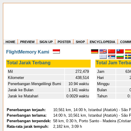
HOME
PREVIEW
SIGN UP
POSTER
SHOP
ENCYCLOPEDIA
COMM
Where in the world have you flown?
FlightMemory Kami
How long have you been in the air?
Create your own FlightMemory and see!
Total Jarak Terbang
Total Jam Terb
Mil
272,479
Jam
634
Kilometer
438,514
Hari
Penerbangan Mengelilingi Bumi
10.94 waktu
Minggu
Jarak ke Bulan
1.141 waktu
Bulan
Jarak ke Matahari
0.0029 waktu
Tahun
0
Penerbangan terjauh:
10,561 km, 14:00 h, Istanbul (Atatürk) - São 
Penerbangan terlama:
14:00 h, 10,561 km, Istanbul (Atatürk) - São 
Penerbangan terpendek:
58 km, 0:30 h, Porto Santo - Madeira (Cristia
Rata-rata jarak tempuh:
2,182 km, 3:09 h