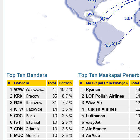
Top Ten Bandara
Top Ten Maskapai Pener
#
Bandara
Total
Persen
#
Maskapai Penerbangan
Total
1
WAW
Warszawa
41
10.2 %
1
Ryanair
48
2
KRK
Krakow
35
8.7 %
2
LOT Polish Airlines
14
3
RZE
Rzeszow
31
7.7 %
3
Wizz Air
12
4
KTW
Katowice
14
3.5 %
4
Turkish Airlines
11
5
CDG
Paris
10
2.5 %
5
Lufthansa
10
6
IST
Istanbul
10
2.5 %
6
easyJet
8
7
GDN
Gdansk
10
2.5 %
7
Air France
8
8
MUC
Munich
10
2.5 %
8
AirAsia
7