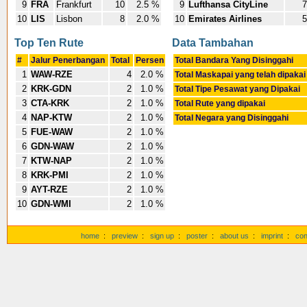
9
FRA
Frankfurt
10
2.5 %
9
Lufthansa CityLine
7
10
LIS
Lisbon
8
2.0 %
10
Emirates Airlines
5
Top Ten Rute
Data Tambahan
#
Jalur Penerbangan
Total
Persen
Total Bandara Yang Disinggahi
1
WAW-RZE
4
2.0 %
Total Maskapai yang telah dipaka
2
KRK-GDN
2
1.0 %
Total Tipe Pesawat yang Dipakai
3
CTA-KRK
2
1.0 %
Total Rute yang dipakai
4
NAP-KTW
2
1.0 %
Total Negara yang Disinggahi
5
FUE-WAW
2
1.0 %
6
GDN-WAW
2
1.0 %
7
KTW-NAP
2
1.0 %
8
KRK-PMI
2
1.0 %
9
AYT-RZE
2
1.0 %
10
GDN-WMI
2
1.0 %
home
:
preview
:
sign up
:
poster
:
about us
:
imprint
:
con