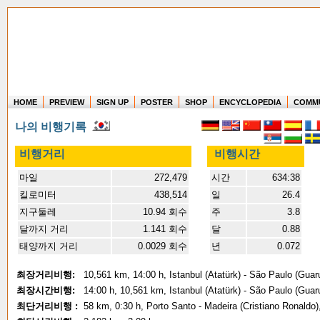
HOME
PREVIEW
SIGN UP
POSTER
SHOP
ENCYCLOPEDIA
COMM
Where in the world have you flown?
나의 비행기록
How long have you been in the air?
Create your own FlightMemory and see!
비행거리
비행시간
마일
272,479
시간
634:38
킬로미터
438,514
일
26.4
지구둘레
10.94 회수
주
3.8
달까지 거리
1.141 회수
달
0.88
태양까지 거리
0.0029 회수
년
0.072
최장거리비행:
10,561 km, 14:00 h, Istanbul (Atatürk) - São Paulo (Guar
최장시간비행:
14:00 h, 10,561 km, Istanbul (Atatürk) - São Paulo (Guar
최단거리비행 :
58 km, 0:30 h, Porto Santo - Madeira (Cristiano Ronaldo)