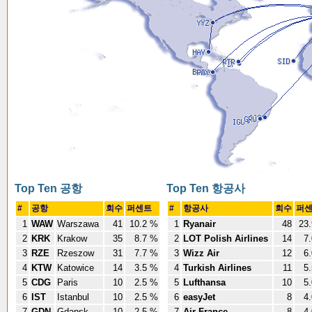
Top Ten 공항
Top Ten 항공사
#
공항
회수
퍼센트
#
항공사
회수
퍼
1
WAW
Warszawa
41
10.2 %
1
Ryanair
48
23.
2
KRK
Krakow
35
8.7 %
2
LOT Polish Airlines
14
7.
3
RZE
Rzeszow
31
7.7 %
3
Wizz Air
12
6.
4
KTW
Katowice
14
3.5 %
4
Turkish Airlines
11
5.
5
CDG
Paris
10
2.5 %
5
Lufthansa
10
5.
6
IST
Istanbul
10
2.5 %
6
easyJet
8
4.
7
GDN
Gdansk
10
2.5 %
7
Air France
8
4.