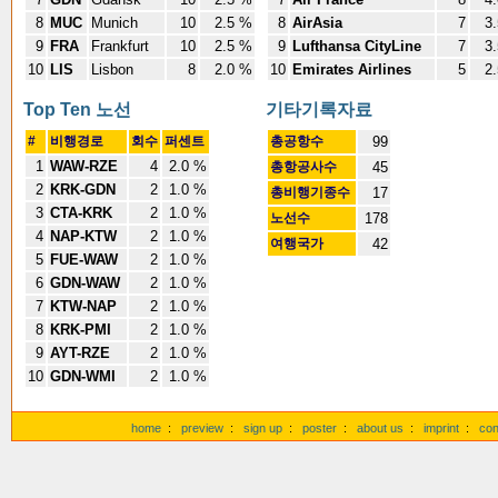
8
MUC
Munich
10
2.5 %
8
AirAsia
7
3.
9
FRA
Frankfurt
10
2.5 %
9
Lufthansa CityLine
7
3.
10
LIS
Lisbon
8
2.0 %
10
Emirates Airlines
5
2.
Top Ten 노선
기타기록자료
#
비행경로
회수
퍼센트
총공항수
99
1
WAW-RZE
4
2.0 %
총항공사수
45
2
KRK-GDN
2
1.0 %
총비행기종수
17
3
CTA-KRK
2
1.0 %
노선수
178
4
NAP-KTW
2
1.0 %
여행국가
42
5
FUE-WAW
2
1.0 %
6
GDN-WAW
2
1.0 %
7
KTW-NAP
2
1.0 %
8
KRK-PMI
2
1.0 %
9
AYT-RZE
2
1.0 %
10
GDN-WMI
2
1.0 %
home
:
preview
:
sign up
:
poster
:
about us
:
imprint
:
con