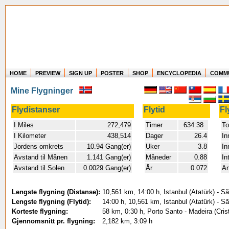
HOME
PREVIEW
SIGN UP
POSTER
SHOP
ENCYCLOPEDIA
COMM
Where in the world have you flown?
Mine Flygninger
How long have you been in the air?
Create your own FlightMemory and see!
Flydistanser
Flytid
Fl
I Miles
272,479
Timer
634:38
To
I Kilometer
438,514
Dager
26.4
In
Jordens omkrets
10.94 Gang(er)
Uker
3.8
In
Avstand til Månen
1.141 Gang(er)
Måneder
0.88
In
Avstand til Solen
0.0029 Gang(er)
År
0.072
An
Lengste flygning (Distanse):
10,561 km, 14:00 h, Istanbul (Atatürk) - S
Lengste flygning (Flytid):
14:00 h, 10,561 km, Istanbul (Atatürk) - S
Korteste flygning:
58 km, 0:30 h, Porto Santo - Madeira (Cris
Gjennomsnitt pr. flygning:
2,182 km, 3:09 h