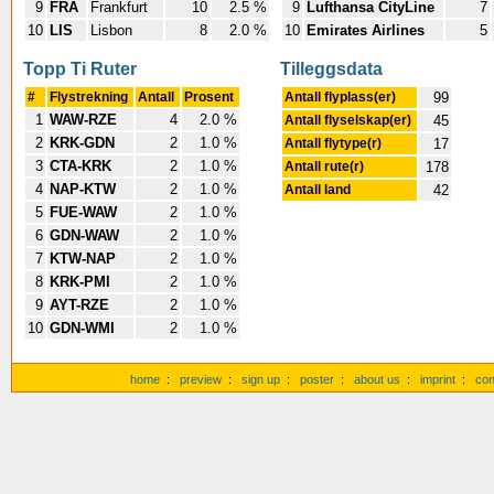
9
FRA
Frankfurt
10
2.5 %
9
Lufthansa CityLine
7
10
LIS
Lisbon
8
2.0 %
10
Emirates Airlines
5
Topp Ti Ruter
Tilleggsdata
#
Flystrekning
Antall
Prosent
Antall flyplass(er)
99
1
WAW-RZE
4
2.0 %
Antall flyselskap(er)
45
2
KRK-GDN
2
1.0 %
Antall flytype(r)
17
3
CTA-KRK
2
1.0 %
Antall rute(r)
178
4
NAP-KTW
2
1.0 %
Antall land
42
5
FUE-WAW
2
1.0 %
6
GDN-WAW
2
1.0 %
7
KTW-NAP
2
1.0 %
8
KRK-PMI
2
1.0 %
9
AYT-RZE
2
1.0 %
10
GDN-WMI
2
1.0 %
home
:
preview
:
sign up
:
poster
:
about us
:
imprint
:
con