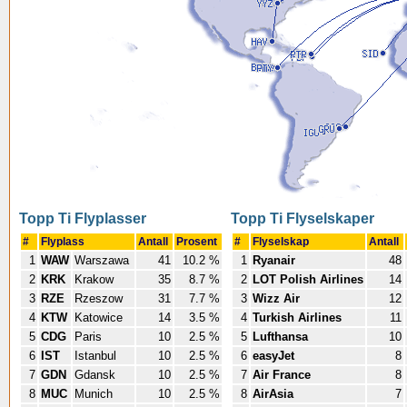
Topp Ti Flyplasser
Topp Ti Flyselskaper
#
Flyplass
Antall
Prosent
#
Flyselskap
Antall
1
WAW
Warszawa
41
10.2 %
1
Ryanair
48
2
KRK
Krakow
35
8.7 %
2
LOT Polish Airlines
14
3
RZE
Rzeszow
31
7.7 %
3
Wizz Air
12
4
KTW
Katowice
14
3.5 %
4
Turkish Airlines
11
5
CDG
Paris
10
2.5 %
5
Lufthansa
10
6
IST
Istanbul
10
2.5 %
6
easyJet
8
7
GDN
Gdansk
10
2.5 %
7
Air France
8
8
MUC
Munich
10
2.5 %
8
AirAsia
7