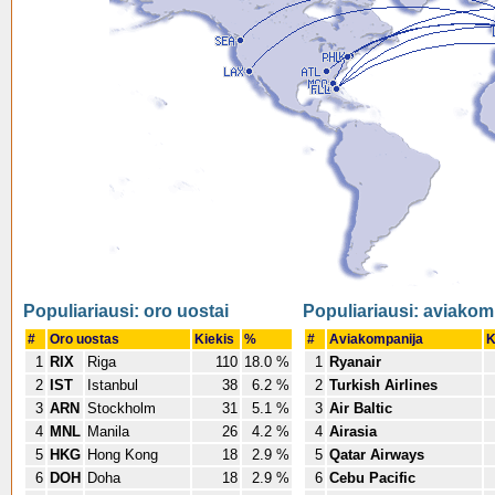
Populiariausi: oro uostai
Populiariausi: aviakom
#
Oro uostas
Kiekis
%
#
Aviakompanija
K
1
RIX
Riga
110
18.0 %
1
Ryanair
2
IST
Istanbul
38
6.2 %
2
Turkish Airlines
3
ARN
Stockholm
31
5.1 %
3
Air Baltic
4
MNL
Manila
26
4.2 %
4
Airasia
5
HKG
Hong Kong
18
2.9 %
5
Qatar Airways
6
DOH
Doha
18
2.9 %
6
Cebu Pacific