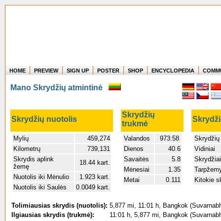
HOME
PREVIEW
SIGN UP
POSTER
SHOP
ENCYCLOPEDIA
COMM
Where in the world have you flown?
Mano Skrydžių atmintinė
How long have you been in the air?
Create your own FlightMemory and see!
Skrydžių
Skrydžių nuotolis
Skrydži
trukmė
Mylių
459,274
Valandos
973:58
Skrydžių
Kilometrų
739,131
Dienos
40.6
Vidiniai
Skrydis aplink
Savaitės
5.8
Skrydžiai
18.44 kart.
žemę
Mėnesiai
1.35
Tarpžemy
Nuotolis iki Mėnulio
1.923 kart.
Metai
0.111
Kitokie s
Nuotolis iki Saulės
0.0049 kart.
Tolimiausias skrydis (nuotolis):
5,877 mi, 11:01 h, Bangkok (Suvarnabh
Ilgiausias skrydis (trukmė):
11:01 h, 5,877 mi, Bangkok (Suvarnabh