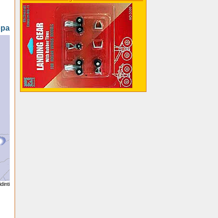
opa
dinti