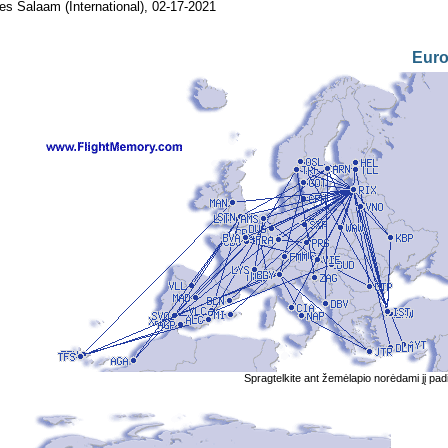
 es Salaam (International), 02-17-2021
Eur
Spragtelkite ant žemėlapio norėdami jį padi