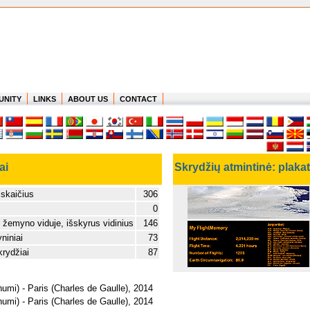
UNITY
LINKS
ABOUT US
CONTACT
ai
Skrydžių atmintinė: plaka
 skaičius
306
0
 žemyno viduje, išskyrus vidinius
146
niniai
73
krydžiai
87
umi) - Paris (Charles de Gaulle), 2014
umi) - Paris (Charles de Gaulle), 2014