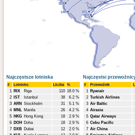
Najczęstsze lotniska
Najczęstsi przewoźnic
#
Lotnisko
Liczba
%
#
Przewoźnik
L
1
RIX
Riga
110
18.0 %
1
Ryanair
2
IST
Istanbul
38
6.2 %
2
Turkish Airlines
3
ARN
Stockholm
31
5.1 %
3
Air Baltic
4
MNL
Manila
26
4.2 %
4
Airasia
5
HKG
Hong Kong
18
2.9 %
5
Qatar Airways
6
DOH
Doha
18
2.9 %
6
Cebu Pacific
7
DXB
Dubai
12
2.0 %
7
Air China