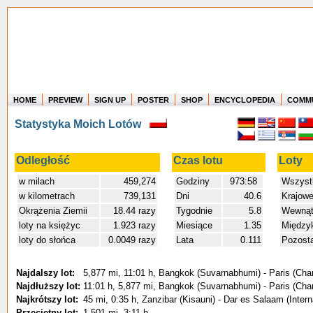
HOME
PREVIEW
SIGN UP
POSTER
SHOP
ENCYCLOPEDIA
COMM
Where in the world have you flown?
Statystyka Moich Lotów
How long have you been in the air?
Create your own FlightMemory and see!
Odległość
Czas lotu
Loty
w milach
459,274
Godziny
973:58
Wszyst
w kilometrach
739,131
Dni
40.6
Krajow
Okrążenia Ziemii
18.44 razy
Tygodnie
5.8
Wewnątr
loty na księżyc
1.923 razy
Miesiące
1.35
Między
loty do słońca
0.0049 razy
Lata
0.111
Pozost
Najdalszy lot:
5,877 mi, 11:01 h, Bangkok (Suvarnabhumi) - Paris (Char
Najdłuższy lot:
11:01 h, 5,877 mi, Bangkok (Suvarnabhumi) - Paris (Char
Najkrótszy lot:
45 mi, 0:35 h, Zanzibar (Kisauni) - Dar es Salaam (Intern
Przeciętny lot:
1,501 mi, 3:11 h