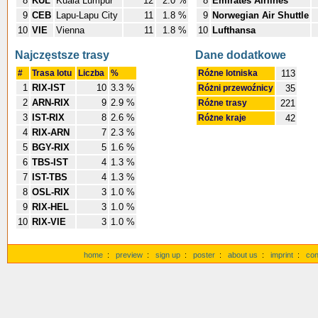
8
KUL
Kuala Lumpur
12
2.0 %
8
Emirates Airlines
9
CEB
Lapu-Lapu City
11
1.8 %
9
Norwegian Air Shuttle
10
VIE
Vienna
11
1.8 %
10
Lufthansa
Najczęstsze trasy
Dane dodatkowe
#
Trasa lotu
Liczba
%
Różne lotniska
113
1
RIX-IST
10
3.3 %
Różni przewoźnicy
35
2
ARN-RIX
9
2.9 %
Różne trasy
221
3
IST-RIX
8
2.6 %
Różne kraje
42
4
RIX-ARN
7
2.3 %
5
BGY-RIX
5
1.6 %
6
TBS-IST
4
1.3 %
7
IST-TBS
4
1.3 %
8
OSL-RIX
3
1.0 %
9
RIX-HEL
3
1.0 %
10
RIX-VIE
3
1.0 %
home
:
preview
:
sign up
:
poster
:
about us
:
imprint
:
con